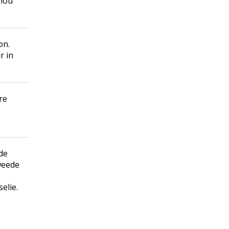
 hou
on.
r in
re
 de
tweede
selie
.