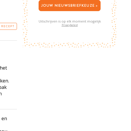
JOUW NIEUWSBRIEFKEUZE >
Uitschrijven is op elk moment mogelijk
Privacybeleid
T RECEPT
het
eken.
bak
n
e en