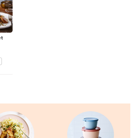
et
Venkel gevuld met zalm
BEWAAR DIT RECEPT