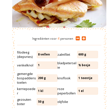
Ingrediënten
voor
4
personen
filodeeg
zalmfilet
8
vellen
600
g
(diepvries)
bladpetersel
venkelknol
1
½
bosje
ie
gemengde
bospaddens
knoflook
200
g
1
teentje
toelen
kerriepoede
roze
1
kl
1
el
r
peperbollen
gezouten
olijfolie
50
g
boter