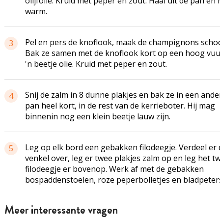
olijfolie. Kruid met peper en zout. Haal uit de pan en
warm.
Pel en pers de knoflook, maak de champignons scho
3
Bak ze samen met de knoflook kort op een hoog vuu
'n beetje olie. Kruid met peper en zout.
Snij de zalm in 8 dunne plakjes en bak ze in een ande
4
pan heel kort, in de rest van de
kerrieboter
. Hij mag
binnenin nog een klein beetje lauw zijn.
Leg op elk bord een gebakken
filodeegje
. Verdeel er
5
venkel over, leg er twee plakjes zalm op en leg het 
filodeegje
er bovenop. Werk af met de gebakken
bospaddenstoelen
, roze
peperbolletjes
en
bladpeter
Meer interessante vragen