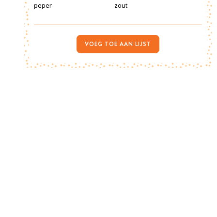
peper
zout
VOEG TOE AAN LIJST