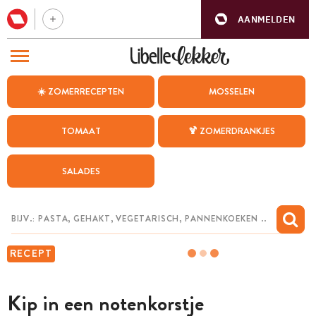
AANMELDEN
BEZOEK ONZE ANDERE WEBSITES
☀️ ZOMERRECEPTEN
MOSSELEN
RECEPTEN
TOMAAT
🍹 ZOMERDRANKJES
WEEKMENU
SALADES
CHAT MET MAIA
INSPIRATIE
MIJN BEWAARDE RECEPTEN
RECEPT
Kip in een notenkorstje