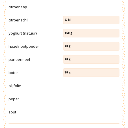
citroensap
citroenschil
½
kl
yoghurt (natuur)
150
g
hazelnootpoeder
40
g
paneermeel
40
g
boter
80
g
olijfolie
peper
zout