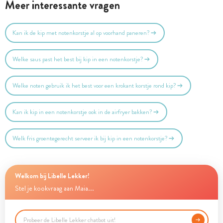
Meer interessante vragen
Kan ik de kip met notenkorstje al op voorhand paneren?
Welke saus past het best bij kip in een notenkorstje?
Welke noten gebruik ik het best voor een krokant korstje rond kip?
Kan ik kip in een notenkorstje ook in de airfryer bakken?
Welk fris groentegerecht serveer ik bij kip in een notenkorstje?
Welkom bij Libelle Lekker!
Stel je kookvraag aan Maia...