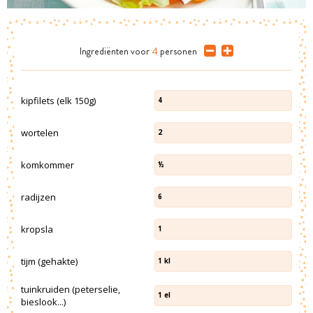
Ingrediënten
voor
4
personen
kipfilets (elk 150g)
4
wortelen
2
komkommer
½
radijzen
6
kropsla
1
tijm (gehakte)
1
kl
tuinkruiden (peterselie,
1
el
bieslook...)