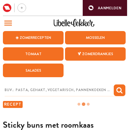
AANMELDEN
BEZOEK ONZE ANDERE WEBSITES
☀️ ZOMERRECEPTEN
MOSSELEN
RECEPTEN
TOMAAT
🍹 ZOMERDRANKJES
WEEKMENU
SALADES
CHAT MET MAIA
INSPIRATIE
MIJN BEWAARDE RECEPTEN
RECEPT
Sticky buns met roomkaas