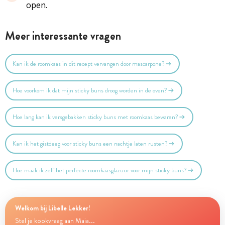
open.
Meer interessante vragen
Kan ik de roomkaas in dit recept vervangen door mascarpone?
Hoe voorkom ik dat mijn sticky buns droog worden in de oven?
Hoe lang kan ik versgebakken sticky buns met roomkaas bewaren?
Kan ik het gistdeeg voor sticky buns een nachtje laten rusten?
Hoe maak ik zelf het perfecte roomkaasglazuur voor mijn sticky buns?
Welkom bij Libelle Lekker!
Stel je kookvraag aan Maia...