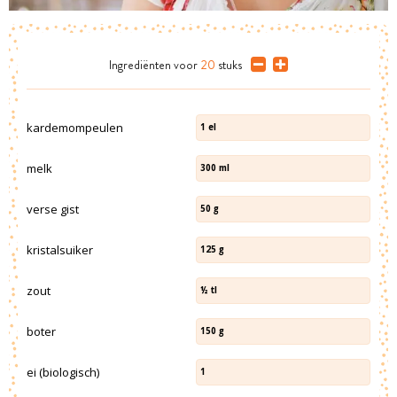
Ingrediënten
voor
20
stuks
kardemompeulen
1
el
melk
300
ml
verse gist
50
g
kristalsuiker
125
g
zout
½
tl
boter
150
g
ei (biologisch)
1