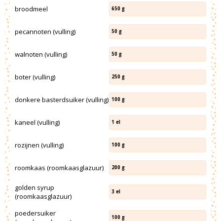
broodmeel
650
g
pecannoten (vulling)
50
g
walnoten (vulling)
50
g
boter (vulling)
250
g
donkere basterdsuiker (vulling)
100
g
kaneel (vulling)
1
el
rozijnen (vulling)
100
g
roomkaas (roomkaasglazuur)
200
g
golden syrup
3
el
(roomkaasglazuur)
poedersuiker
100
g