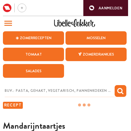
AANMELDEN
BEZOEK ONZE ANDERE WEBSITES
☀️ ZOMERRECEPTEN
MOSSELEN
RECEPTEN
TOMAAT
🍹 ZOMERDRANKJES
WEEKMENU
SALADES
CHAT MET MAIA
INSPIRATIE
MIJN BEWAARDE RECEPTEN
RECEPT
Mandarijntaartjes