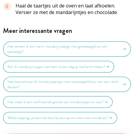
Haal de taartjes uit de oven en laat afkoelen.
6
Versier ze met de mandarijntjes en chocolade.
Meer interessante vragen
Hoe serveer ik een warm mandarijnsoepje met granaatappel en een
zoetstokje?
Kan ik mandarijncupjes met room al een dag op voorhand maken?
Hoe karameliseer ik mandarijnpartjes met sinaasappellikeur voor een slank
dessert?
Hoe maak ik een verfrissende granité van mandarijntjes en cava?
Welke toppings passen het best bij een panna cotta met mandarijn?