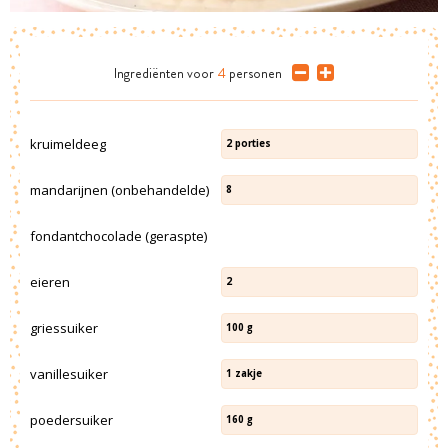
Ingrediënten
voor
4
personen
kruimeldeeg
2
porties
mandarijnen (onbehandelde)
8
fondantchocolade (geraspte)
eieren
2
griessuiker
100
g
vanillesuiker
1
zakje
poedersuiker
160
g