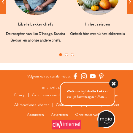
Libelle Lekker chefs
In het seizoen
De recepten van Ilse D’hooge, Sandra
Ontdek hier wat nú het lekkerste is.
Bekkari en al onze andere chefs.
Volg ons ook op sociale media:
© 2026 - Roularta Media Group
Welkom bij Libelle Lekker!
Privacy
Gebruiksvoorwaarden
Cookies
Cookies instellingen
Stel je kookvraag aan Maia...
AI: redactioneel charter
Contact
FAQ
Wedstrijdreglement
Abonneren
Adverteren
Onze zusterwebsites