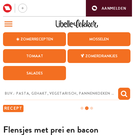
AANMELDEN
BEZOEK ONZE ANDERE WEBSITES
☀️ ZOMERRECEPTEN
MOSSELEN
RECEPTEN
TOMAAT
🍹 ZOMERDRANKJES
WEEKMENU
SALADES
CHAT MET MAIA
INSPIRATIE
MIJN BEWAARDE RECEPTEN
RECEPT
Flensjes met prei en bacon