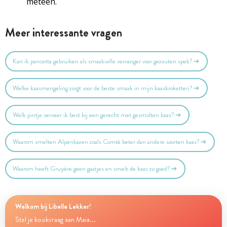
meteen.
Meer interessante vragen
Kan ik pancetta gebruiken als smaakvolle vervanger voor gezouten spek?
Welke kaasmengeling zorgt voor de beste smaak in mijn kaaskroketten?
Welk pintje serveer ik best bij een gerecht met gesmolten kaas?
Waarom smelten Alpenkazen zoals Comté beter dan andere soorten kaas?
Waarom heeft Gruyère geen gaatjes en smelt de kaas zo goed?
Welkom bij Libelle Lekker!
Stel je kookvraag aan Maia...