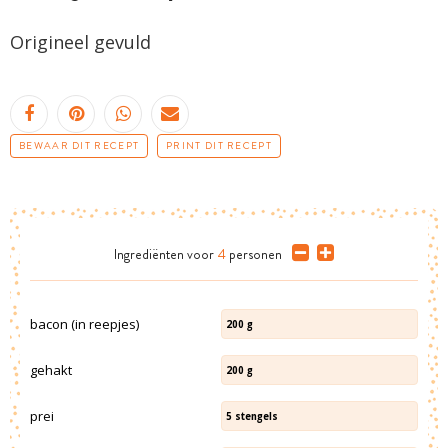
Origineel gevuld
BEWAAR DIT RECEPT
PRINT DIT RECEPT
Ingrediënten
voor
4
personen
bacon (in reepjes)
200
g
gehakt
200
g
prei
5
stengels