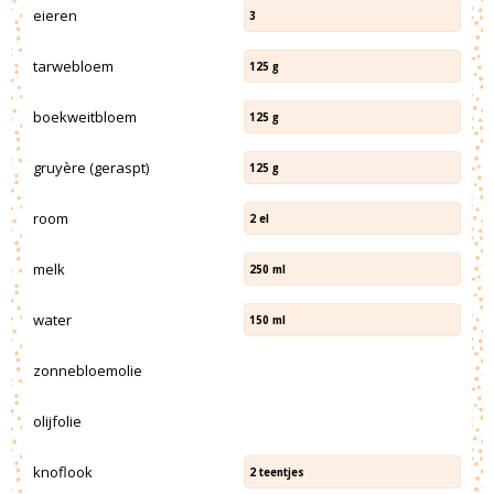
eieren
3
tarwebloem
125
g
boekweitbloem
125
g
gruyère (geraspt)
125
g
room
2
el
melk
250
ml
water
150
ml
zonnebloemolie
olijfolie
knoflook
2
teentjes