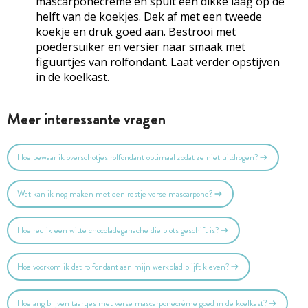
mascarponecrème en spuit een dikke laag op de
helft van de koekjes. Dek af met een tweede
koekje en druk goed aan. Bestrooi met
poedersuiker en versier naar smaak met
figuurtjes van rolfondant. Laat verder opstijven
in de koelkast.
Meer interessante vragen
Hoe bewaar ik overschotjes rolfondant optimaal zodat ze niet uitdrogen?
Wat kan ik nog maken met een restje verse mascarpone?
Hoe red ik een witte chocoladeganache die plots geschift is?
Hoe voorkom ik dat rolfondant aan mijn werkblad blijft kleven?
Hoelang blijven taartjes met verse mascarponecrème goed in de koelkast?