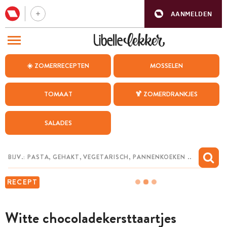
AANMELDEN
BEZOEK ONZE ANDERE WEBSITES
☀️ ZOMERRECEPTEN
MOSSELEN
RECEPTEN
TOMAAT
🍹 ZOMERDRANKJES
WEEKMENU
SALADES
CHAT MET MAIA
INSPIRATIE
MIJN BEWAARDE RECEPTEN
RECEPT
Witte chocoladekersttaartjes