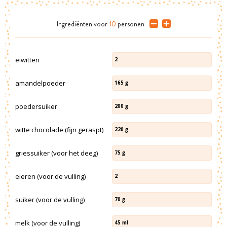
Ingrediënten
voor
10
personen
eiwitten
2
amandelpoeder
165
g
poedersuiker
200
g
witte chocolade (fijn geraspt)
220
g
griessuiker (voor het deeg)
75
g
eieren (voor de vulling)
2
suiker (voor de vulling)
70
g
melk (voor de vulling)
45
ml