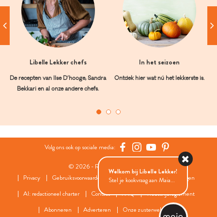
Libelle Lekker chefs
In het seizoen
De recepten van Ilse D’hooge, Sandra
Ontdek hier wat nú het lekkerste is.
Bekkari en al onze andere chefs.
Volg ons ook op sociale media:
© 2026 - Roularta Media Group
Welkom bij Libelle Lekker!
Privacy
Gebruiksvoorwaarden
Cookies
Cookies instellingen
Stel je kookvraag aan Maia...
AI: redactioneel charter
Contact
FAQ
Wedstrijdreglement
Abonneren
Adverteren
Onze zusterwebsites