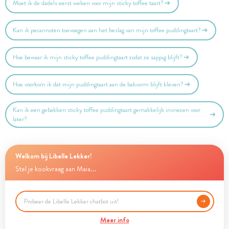
Moet ik de dadels eerst weken voor mijn sticky toffee taart?
Kan ik pecannoten toevoegen aan het beslag van mijn toffee puddingtaart?
Hoe bewaar ik mijn sticky toffee puddingtaart zodat ze sappig blijft?
Hoe voorkom ik dat mijn puddingtaart aan de bakvorm blijft kleven?
Kan ik een gebakken sticky toffee puddingtaart gemakkelijk invriezen voor
later?
Welkom bij Libelle Lekker!
Stel je kookvraag aan Maia...
Meer info