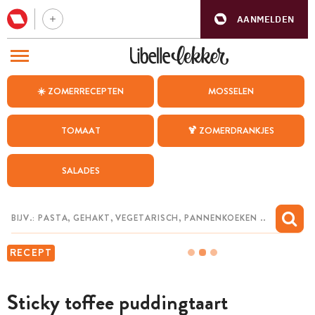
AANMELDEN
BEZOEK ONZE ANDERE WEBSITES
☀️ ZOMERRECEPTEN
MOSSELEN
RECEPTEN
TOMAAT
🍹 ZOMERDRANKJES
WEEKMENU
SALADES
CHAT MET MAIA
INSPIRATIE
MIJN BEWAARDE RECEPTEN
RECEPT
Sticky toffee puddingtaart