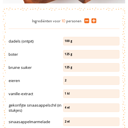
Ingrediënten
voor
10
personen
dadels (ontpit)
100
g
boter
125
g
bruine suiker
125
g
eieren
2
vanille-extract
1
kl
gekonfijte sinaasappelschil (in
4
el
stukjes)
sinaasappelmarmelade
2
el