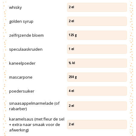
whisky
2
el
golden syrup
2
el
zelfrijzende bloem
125
g
speculaaskruiden
1
el
kaneelpoeder
½
kl
mascarpone
250
g
poedersuiker
4
el
sinaasappelmarmelade (of
2
el
rabarber)
karamelsaus (met fleur de sel
+ extra naar smaak voor de
2
el
afwerking)