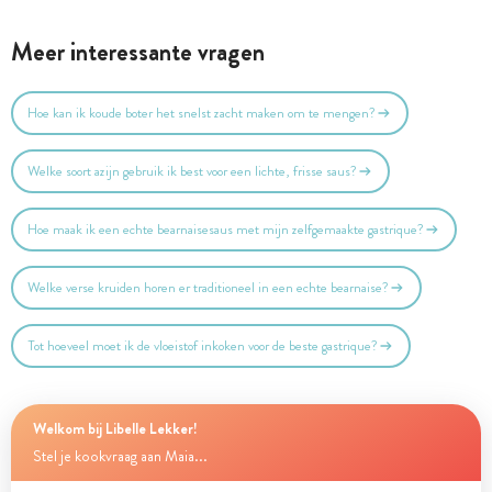
Meer interessante vragen
Hoe kan ik koude boter het snelst zacht maken om te mengen?
Welke soort azijn gebruik ik best voor een lichte, frisse saus?
Hoe maak ik een echte bearnaisesaus met mijn zelfgemaakte gastrique?
Welke verse kruiden horen er traditioneel in een echte bearnaise?
Tot hoeveel moet ik de vloeistof inkoken voor de beste gastrique?
Welkom bij Libelle Lekker!
Stel je kookvraag aan Maia...