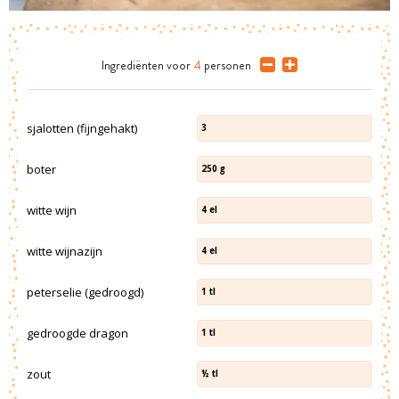
Ingrediënten
voor
4
personen
sjalotten (fijngehakt)
3
boter
250
g
witte wijn
4
el
witte wijnazijn
4
el
peterselie (gedroogd)
1
tl
gedroogde dragon
1
tl
zout
½
tl