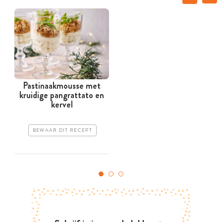
Pastinaakmousse met
kruidige pangrattato en
kervel
BEWAAR DIT RECEPT