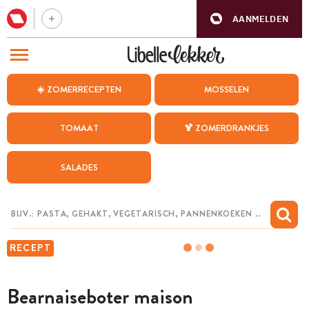
AANMELDEN
BEZOEK ONZE ANDERE WEBSITES
☀️ ZOMERRECEPTEN
MOSSELEN
RECEPTEN
TOMAAT
🍹 ZOMERDRANKJES
WEEKMENU
SALADES
CHAT MET MAIA
INSPIRATIE
MIJN BEWAARDE RECEPTEN
RECEPT
Bearnaiseboter maison