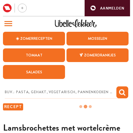
AANMELDEN
BEZOEK ONZE ANDERE WEBSITES
☀️ ZOMERRECEPTEN
MOSSELEN
RECEPTEN
TOMAAT
🍹 ZOMERDRANKJES
WEEKMENU
SALADES
CHAT MET MAIA
INSPIRATIE
MIJN BEWAARDE RECEPTEN
RECEPT
Lamsbrochettes met wortelcrème