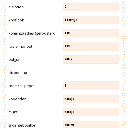
sjalotten
2
knoflook
1
teentje
komijnzaadjes (geroosterd)
1
kl
ras-el-hanout
1
kl
bulgur
200
g
citroensap
rode chilipeper
1
koriander
handje
munt
handje
groentebouillon
400
ml