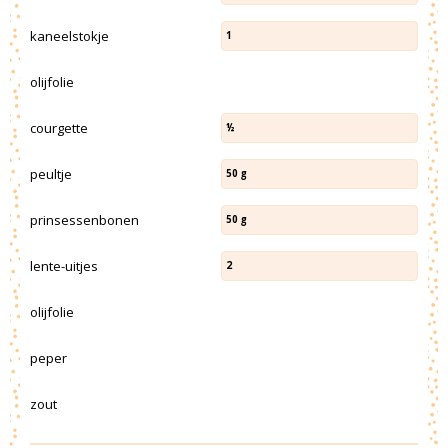
kaneelstokje
1
olijfolie
courgette
½
peultje
50
g
prinsessenbonen
50
g
lente-uitjes
2
olijfolie
peper
zout