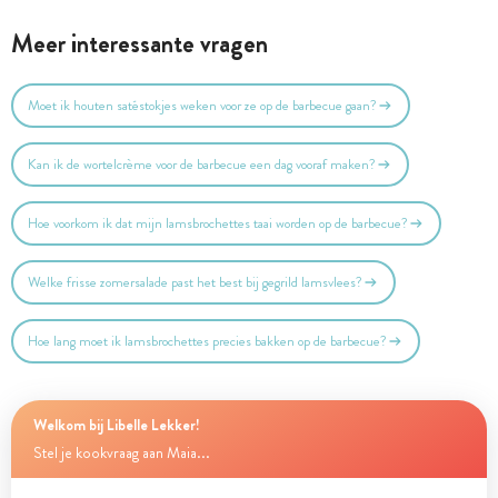
Meer interessante vragen
Moet ik houten satéstokjes weken voor ze op de barbecue gaan?
Kan ik de wortelcrème voor de barbecue een dag vooraf maken?
Hoe voorkom ik dat mijn lamsbrochettes taai worden op de barbecue?
Welke frisse zomersalade past het best bij gegrild lamsvlees?
Hoe lang moet ik lamsbrochettes precies bakken op de barbecue?
Welkom bij Libelle Lekker!
Stel je kookvraag aan Maia...