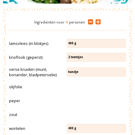
Ingrediënten
voor
4
personen
lamsvlees (in blokjes)
400
g
knoflook (geperst)
2
teentjes
verse kruiden (munt,
handje
koriander, bladpeterselie)
olijfolie
peper
zout
wortelen
400
g