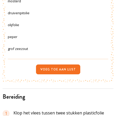
mosterd
druivenpitolie
olijfolie
peper
grof zeezout
VOEG TOE AAN LIJST
bereiding
Klop het vlees tussen twee stukken plasticfolie
1