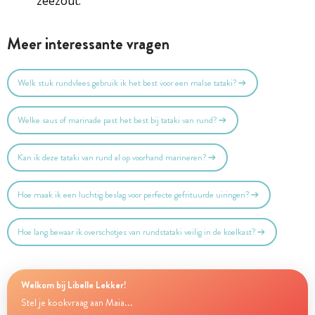
zeezout.
Meer interessante vragen
Welk stuk rundvlees gebruik ik het best voor een malse tataki?
Welke saus of marinade past het best bij tataki van rund?
Kan ik deze tataki van rund al op voorhand marineren?
Hoe maak ik een luchtig beslag voor perfecte gefrituurde uiringen?
Hoe lang bewaar ik overschotjes van rundstataki veilig in de koelkast?
Welkom bij Libelle Lekker!
Stel je kookvraag aan Maia...