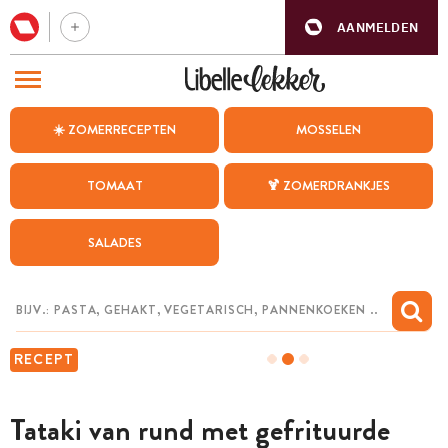
AANMELDEN
BEZOEK ONZE ANDERE WEBSITES
☀️ ZOMERRECEPTEN
MOSSELEN
RECEPTEN
TOMAAT
🍹 ZOMERDRANKJES
WEEKMENU
SALADES
CHAT MET MAIA
INSPIRATIE
MIJN BEWAARDE RECEPTEN
RECEPT
Tataki van rund met gefrituurde