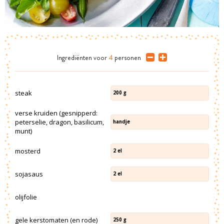
Ingrediënten
voor
4
personen
steak
200
g
verse kruiden (gesnipperd:
peterselie, dragon, basilicum,
handje
munt)
mosterd
2
el
sojasaus
2
el
olijfolie
gele kerstomaten (en rode)
250
g