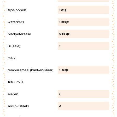
fijne bonen
100
g
waterkers
1
bosje
bladpeterselie
½
bosje
ui (gele)
1
melk
tempurameel (kant-en-klaar)
1
zakje
frituurolie
eieren
3
ansjovisfilets
2