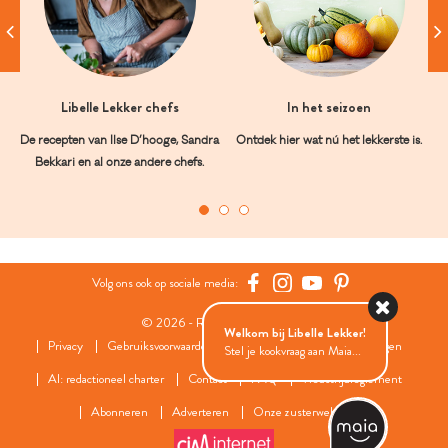
Libelle Lekker chefs
In het seizoen
De recepten van Ilse D’hooge, Sandra
Ontdek hier wat nú het lekkerste is.
Bekkari en al onze andere chefs.
Volg ons ook op sociale media:
© 2026 - Roularta Media Group
Welkom bij Libelle Lekker!
Privacy
Gebruiksvoorwaarden
Cookies
Cookies instellingen
Stel je kookvraag aan Maia...
AI: redactioneel charter
Contact
FAQ
Wedstrijdreglement
Abonneren
Adverteren
Onze zusterwebsites