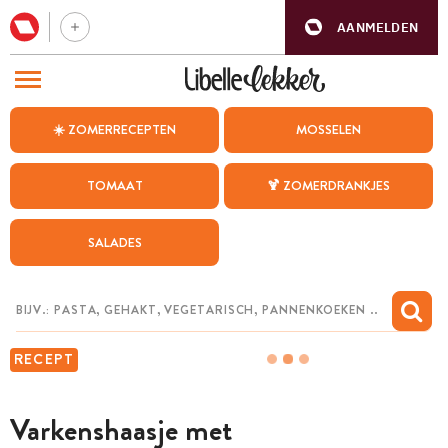
AANMELDEN
BEZOEK ONZE ANDERE WEBSITES
☀️ ZOMERRECEPTEN
MOSSELEN
RECEPTEN
TOMAAT
🍹 ZOMERDRANKJES
WEEKMENU
SALADES
CHAT MET MAIA
INSPIRATIE
MIJN BEWAARDE RECEPTEN
RECEPT
Varkenshaasje met