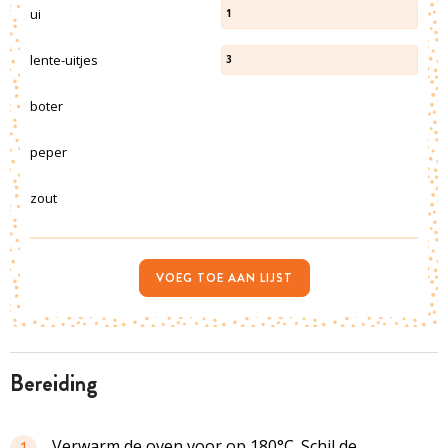
ui
1
lente-uitjes
3
boter
peper
zout
VOEG TOE AAN LIJST
bereiding
Verwarm de oven voor op 180°C. Schil de
1