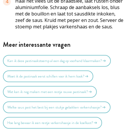
Haal het vlees uit de braadslee, laat rusten onder
4
aluminiumfolie. Schraap de aanbaksels los, blus
met de bouillon en laat tot sausdikte inkoken,
zeef de saus. Kruid met peper en zout. Serveer de
stoemp met plakjes varkenshaas en de saus.
Meer interessante vragen
Kan ik deze pastinaakstoemp al een dag op voorhand klaarmaken?
Moet ik de pastinaak eerst schillen voor ik hem kook?
Wat kan ik nog maken met een restje rauwe pastinaak?
Welke saus past het best bij een stukje gebakken varkenshaasje?
Hoe lang bewaar ik een restje varkenshaasje in de koelkast?