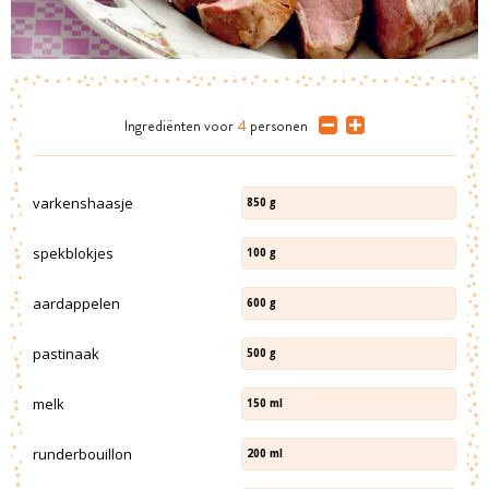
Ingrediënten
voor
4
personen
varkenshaasje
850
g
spekblokjes
100
g
aardappelen
600
g
pastinaak
500
g
melk
150
ml
runderbouillon
200
ml