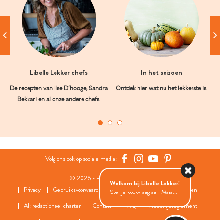
Libelle Lekker chefs
In het seizoen
De recepten van Ilse D’hooge, Sandra
Ontdek hier wat nú het lekkerste is.
Bekkari en al onze andere chefs.
Volg ons ook op sociale media:
© 2026 - Roularta Media Group
Welkom bij Libelle Lekker!
Privacy
Gebruiksvoorwaarden
Cookies
Cookies instellingen
Stel je kookvraag aan Maia...
AI: redactioneel charter
Contact
FAQ
Wedstrijdreglement