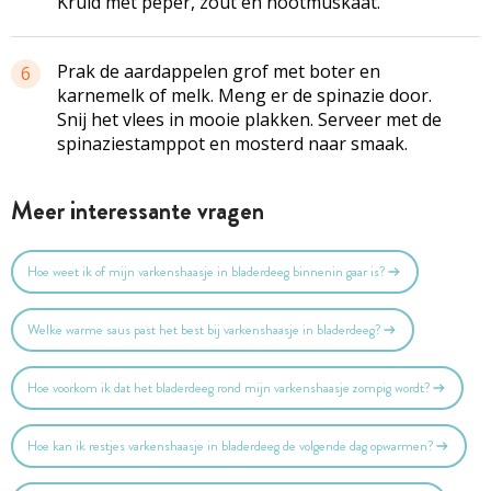
Kruid met peper, zout en nootmuskaat.
Prak de aardappelen grof met boter en
6
karnemelk of melk. Meng er de spinazie door.
Snij het vlees in mooie plakken. Serveer met de
spinaziestamppot en mosterd naar smaak.
Meer interessante vragen
Hoe weet ik of mijn varkenshaasje in bladerdeeg binnenin gaar is?
Welke warme saus past het best bij varkenshaasje in bladerdeeg?
Hoe voorkom ik dat het bladerdeeg rond mijn varkenshaasje zompig wordt?
Hoe kan ik restjes varkenshaasje in bladerdeeg de volgende dag opwarmen?