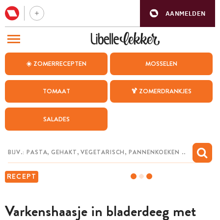
AANMELDEN
BEZOEK ONZE ANDERE WEBSITES
☀️ ZOMERRECEPTEN
MOSSELEN
RECEPTEN
TOMAAT
🍹 ZOMERDRANKJES
WEEKMENU
SALADES
CHAT MET MAIA
INSPIRATIE
MIJN BEWAARDE RECEPTEN
RECEPT
Varkenshaasje in bladerdeeg met