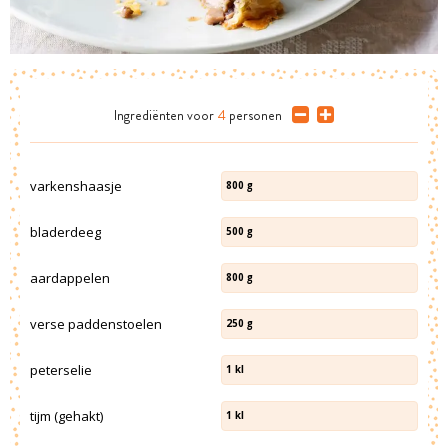
Ingrediënten
voor
4
personen
varkenshaasje
800
g
bladerdeeg
500
g
aardappelen
800
g
verse paddenstoelen
250
g
peterselie
1
kl
tijm (gehakt)
1
kl