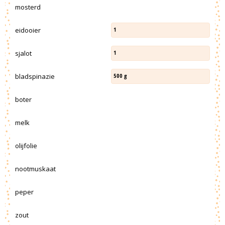
mosterd
eidooier
1
sjalot
1
bladspinazie
500
g
boter
melk
olijfolie
nootmuskaat
peper
zout