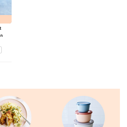
t
Laksa met vis & scampi's
en
BEWAAR DIT RECEPT