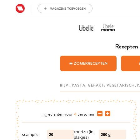
MAGAZINE TOEVOEGEN
Recepten
☀️ ZOMERRECEPTEN
Ingrediënten
voor
4
personen
chorizo (in
scampi's
20
200
g
plakjes)