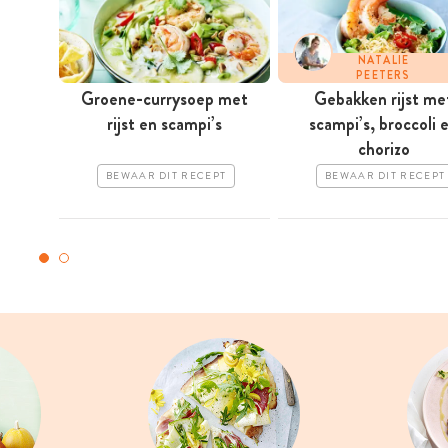
NATALIE
PEETERS
Groene-currysoep met
Gebakken rijst me
rijst en scampi’s
scampi’s, broccoli 
chorizo
BEWAAR DIT RECEPT
BEWAAR DIT RECEPT