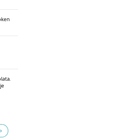
oken
lata.
je