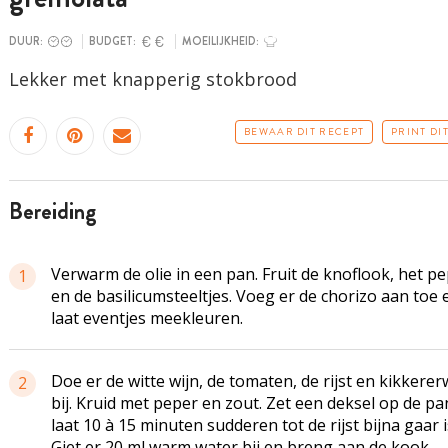
DUUR:
BUDGET:
MOEILIJKHEID:
Lekker met knapperig stokbrood
BEWAAR DIT RECEPT
PRINT DI
bereiding
Verwarm de olie in een pan. Fruit de knoflook, het pe
1
en de basilicumsteeltjes. Voeg er de chorizo aan toe 
laat eventjes meekleuren.
Doe er de witte wijn, de tomaten, de rijst en kikkere
2
bij. Kruid met peper en zout. Zet een deksel op de pa
laat 10 à 15 minuten sudderen tot de rijst bijna gaar i
Giet er 20 ml warm water bij en breng aan de kook.