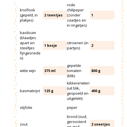
rode
knoflook
chilipeper
(gepeld, in
(zonder
2
teentjes
1
plakjes)
zaadjes en
in ringetjes)
basilicum
(blaadjes
apart en
citroenen (in
1
bosje
2
steeltjes
partjes)
fijngesnede
n)
gepelde
witte wijn
tomaten
375
ml
800
g
(blik)
kikkererwten
(uit blik,
basmatirijst
125
g
400
g
gespoeld en
uitgelekt)
olijfolie
peper
brood (oud,
geroosterd
zout
2
sneetjes
en grof