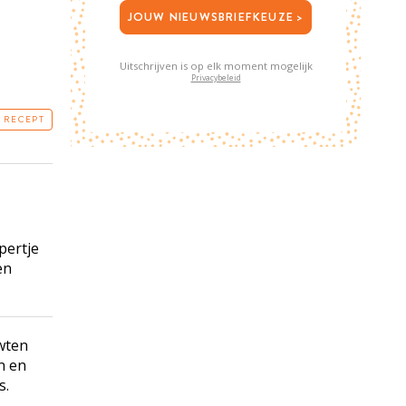
JOUW NIEUWSBRIEFKEUZE >
Uitschrijven is op elk moment mogelijk
Privacybeleid
T RECEPT
pertje
en
rwten
n en
s.