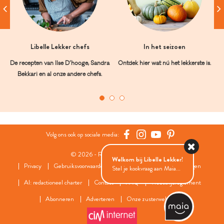
Libelle Lekker chefs
In het seizoen
De recepten van Ilse D’hooge, Sandra
Ontdek hier wat nú het lekkerste is.
Bekkari en al onze andere chefs.
Volg ons ook op sociale media:
© 2026 - Roularta Media Group
Welkom bij Libelle Lekker!
Privacy
Gebruiksvoorwaarden
Cookies
Cookies instellingen
Stel je kookvraag aan Maia...
AI: redactioneel charter
Contact
FAQ
Wedstrijdreglement
Abonneren
Adverteren
Onze zusterwebsites