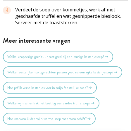
Verdeel de soep over kommetjes, werk af met
4
geschaafde truffel en wat gesnipperde bieslook.
Serveer met de
toaststerren
.
Meer interessante vragen
Welke knapperige garnituur past goed bij een romige kastanjesoep?
Welke feestelijke hoofdgerechten passen goed na een rijke kastanjesoep?
Hoe pof ik verse kastanjes voor in mijn feestelijke soep?
Welke wijn schenk ik het best bij een aardse truffelsoep?
Hoe voorkom ik dat mijn warme soep met room schift?