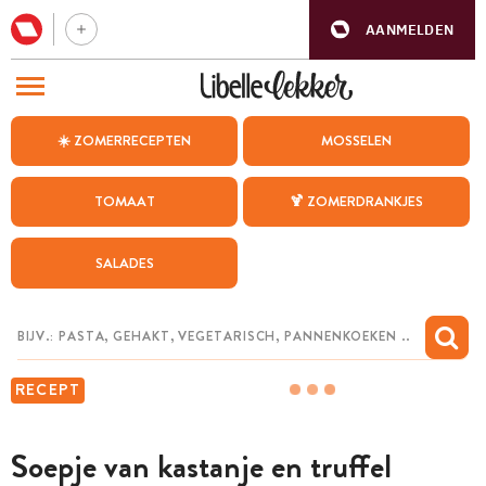
AANMELDEN
BEZOEK ONZE ANDERE WEBSITES
☀️ ZOMERRECEPTEN
MOSSELEN
RECEPTEN
TOMAAT
🍹 ZOMERDRANKJES
WEEKMENU
SALADES
CHAT MET MAIA
INSPIRATIE
MIJN BEWAARDE RECEPTEN
RECEPT
Soepje van kastanje en truffel