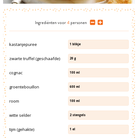
Ingrediënten
voor
4
personen
kastanjepuree
1
blikje
zwarte truffel (geschaafde)
20
g
cognac
100
ml
groentebouillon
600
ml
room
100
ml
witte selder
2
stengels
tijm (gehakte)
1
el