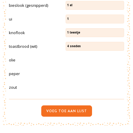
bieslook (gesnipperd)
1
el
ui
1
knoflook
1
teentje
toastbrood (wit)
4
sneden
olie
peper
zout
VOEG TOE AAN LIJST