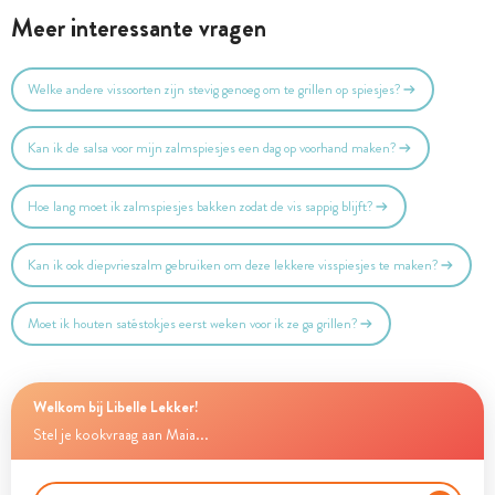
Meer interessante vragen
Welke andere vissoorten zijn stevig genoeg om te grillen op spiesjes?
Kan ik de salsa voor mijn zalmspiesjes een dag op voorhand maken?
Hoe lang moet ik zalmspiesjes bakken zodat de vis sappig blijft?
Kan ik ook diepvrieszalm gebruiken om deze lekkere visspiesjes te maken?
Moet ik houten satéstokjes eerst weken voor ik ze ga grillen?
Welkom bij Libelle Lekker!
Stel je kookvraag aan Maia...