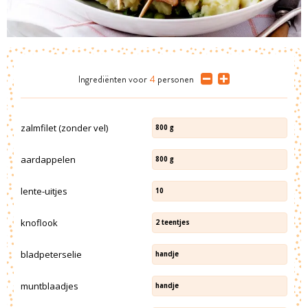
Ingrediënten
voor
4
personen
zalmfilet (zonder vel)
800
g
aardappelen
800
g
lente-uitjes
10
knoflook
2
teentjes
bladpeterselie
handje
muntblaadjes
handje