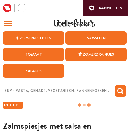
AANMELDEN
BEZOEK ONZE ANDERE WEBSITES
☀️ ZOMERRECEPTEN
MOSSELEN
RECEPTEN
TOMAAT
🍹 ZOMERDRANKJES
WEEKMENU
SALADES
CHAT MET MAIA
INSPIRATIE
MIJN BEWAARDE RECEPTEN
RECEPT
Zalmspiesjes met salsa en