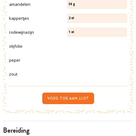
amandelen
50
g
kappertjes
2
el
rodewijnazijn
1
el
olijfolie
peper
zout
VOEG TOE AAN LIJST
bereiding