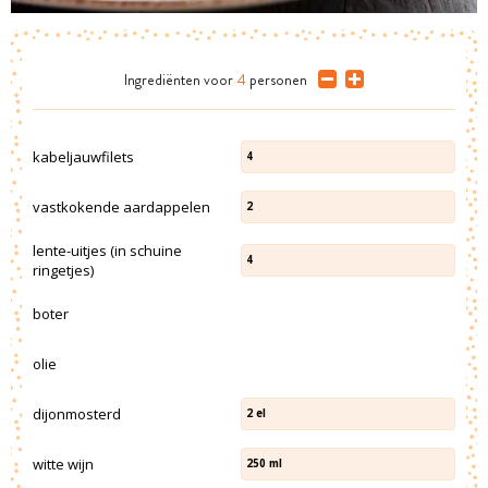
Ingrediënten
voor
4
personen
kabeljauwfilets
4
vastkokende aardappelen
2
lente-uitjes (in schuine
4
ringetjes)
boter
olie
dijonmosterd
2
el
witte wijn
250
ml