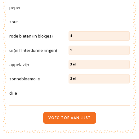
peper
zout
rode bieten (in blokjes)
4
ui (in flinterdunne ringen)
1
appelazijn
3
el
zonnebloemolie
2
el
dille
VOEG TOE AAN LIJST