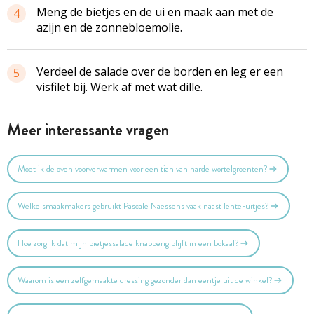
Meng de bietjes en de ui en maak aan met de
4
azijn en de zonnebloemolie.
Verdeel de salade over de borden en leg er een
5
visfilet bij. Werk af met wat dille.
Meer interessante vragen
Moet ik de oven voorverwarmen voor een tian van harde wortelgroenten?
Welke smaakmakers gebruikt Pascale Naessens vaak naast lente-uitjes?
Hoe zorg ik dat mijn bietjessalade knapperig blijft in een bokaal?
Waarom is een zelfgemaakte dressing gezonder dan eentje uit de winkel?