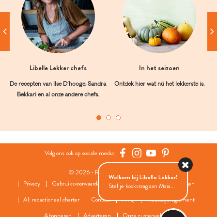
Libelle Lekker chefs
In het seizoen
De recepten van Ilse D’hooge, Sandra
Ontdek hier wat nú het lekkerste is.
Bekkari en al onze andere chefs.
Volg ons ook op sociale media:
© 2026 - Roularta Media Group
Welkom bij Libelle Lekker!
Privacy
Gebruiksvoorwaarden
Cookies
Cookies instellingen
Stel je kookvraag aan Maia...
AI: redactioneel charter
Contact
FAQ
Wedstrijdreglement
Abonneren
Adverteren
Onze zusterwebsites