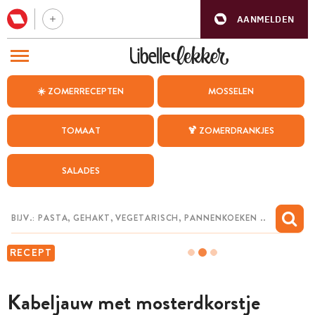
AANMELDEN
BEZOEK ONZE ANDERE WEBSITES
☀️ ZOMERRECEPTEN
MOSSELEN
RECEPTEN
TOMAAT
🍹 ZOMERDRANKJES
WEEKMENU
SALADES
CHAT MET MAIA
INSPIRATIE
MIJN BEWAARDE RECEPTEN
RECEPT
Kabeljauw met mosterdkorstje