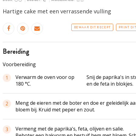
Hartige cake met een verrassende vulling
BEWAAR DIT RECEPT
PRINT DI
bereiding
Voorbereiding
Verwarm de oven voor op
Snij de paprika's in s
1
180 °C.
en de feta in blokjes.
Meng de eieren met de boter en doe er geleidelijk aa
2
bloem bij. Kruid met peper en zout.
Vermeng met de paprika's, feta, olijven en salie.
3
Beboter een bakvorm en bestuif hem met bloem. Sc