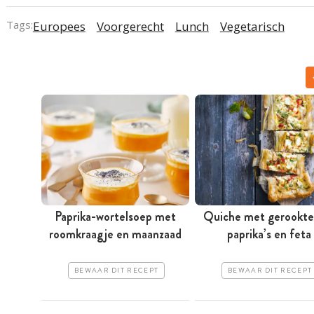
Tags:
Europees
Voorgerecht
Lunch
Vegetarisch
Paprika-wortelsoep met
Quiche met gerookte 
roomkraagje en maanzaad
paprika’s en feta
BEWAAR DIT RECEPT
BEWAAR DIT RECEPT