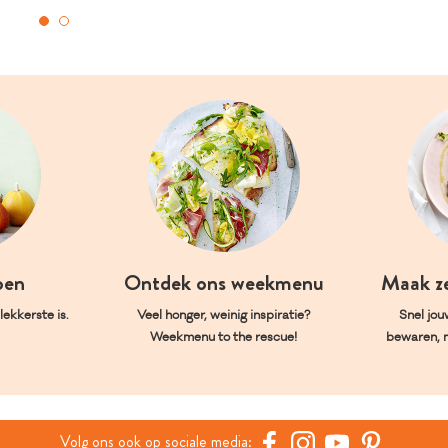
oen
Ontdek ons weekmenu
Maak z
ekkerste is.
Veel honger, weinig inspiratie?
Snel jou
Weekmenu to the rescue!
bewaren, 
Volg ons ook op sociale media: