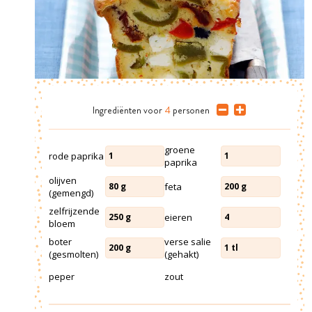
Ingrediënten
voor
4
personen
groene
rode paprika
1
1
paprika
olijven
feta
80
g
200
g
(gemengd)
zelfrijzende
eieren
250
g
4
bloem
boter
verse salie
200
g
1
tl
(gesmolten)
(gehakt)
peper
zout