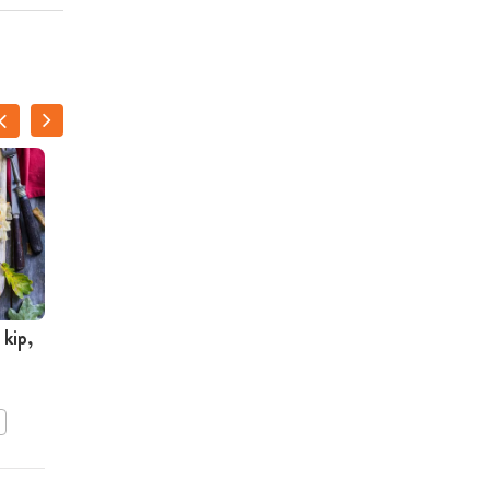
kip,
Soufflé van zoete
aardappel met paprikasaus
BEWAAR DIT RECEPT