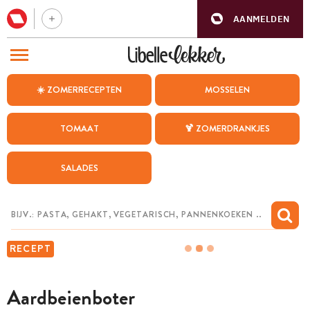
AANMELDEN
BEZOEK ONZE ANDERE WEBSITES
☀️ ZOMERRECEPTEN
MOSSELEN
RECEPTEN
TOMAAT
🍹 ZOMERDRANKJES
WEEKMENU
SALADES
CHAT MET MAIA
INSPIRATIE
MIJN BEWAARDE RECEPTEN
RECEPT
Aardbeienboter