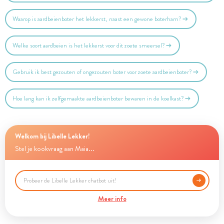
Waarop is aardbeienboter het lekkerst, naast een gewone boterham?
Welke soort aardbeien is het lekkerst voor dit zoete smeersel?
Gebruik ik best gezouten of ongezouten boter voor zoete aardbeienboter?
Hoe lang kan ik zelfgemaakte aardbeienboter bewaren in de koelkast?
Welkom bij Libelle Lekker!
Stel je kookvraag aan Maia...
Meer info