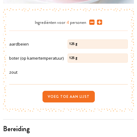
Ingrediënten
voor
4
personen
aardbeien
125
g
boter (op kamertemperatuur)
125
g
zout
VOEG TOE AAN LIJST
bereiding