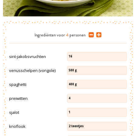
Ingrediënten
voor
4
personen
sint-jakobsvruchten
16
venusschelpen (vongole)
500
g
spaghetti
400
g
preiwitten
4
sjalot
1
knoflook
2
teentjes