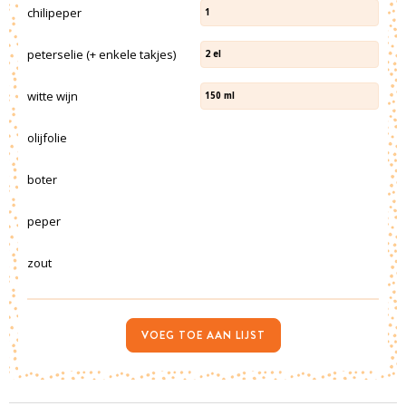
chilipeper
1
peterselie (+ enkele takjes)
2
el
witte wijn
150
ml
olijfolie
boter
peper
zout
VOEG TOE AAN LIJST