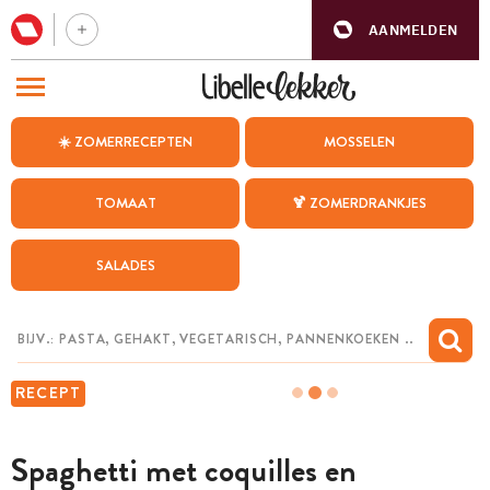
AANMELDEN
BEZOEK ONZE ANDERE WEBSITES
☀️ ZOMERRECEPTEN
MOSSELEN
RECEPTEN
TOMAAT
🍹 ZOMERDRANKJES
WEEKMENU
SALADES
CHAT MET MAIA
INSPIRATIE
MIJN BEWAARDE RECEPTEN
RECEPT
Spaghetti met coquilles en