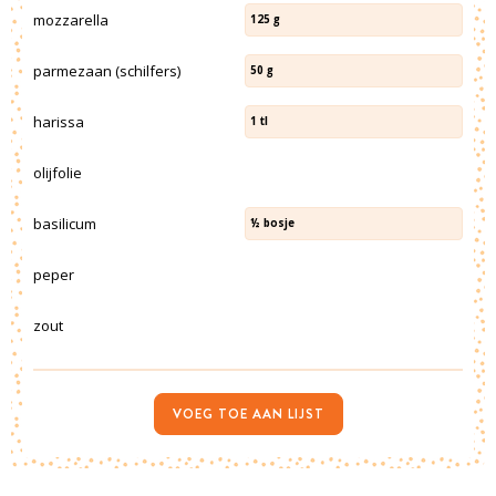
mozzarella
125
g
parmezaan (schilfers)
50
g
harissa
1
tl
olijfolie
basilicum
½
bosje
peper
zout
VOEG TOE AAN LIJST