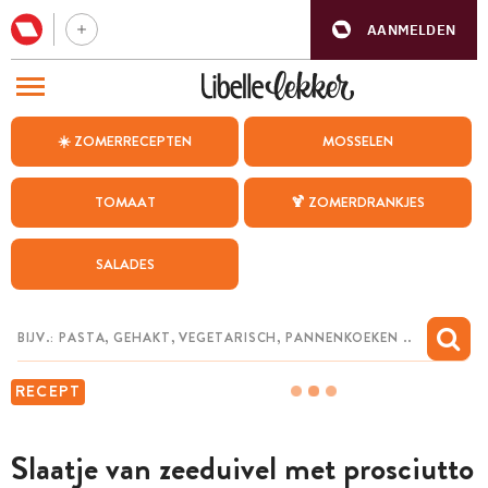
AANMELDEN
BEZOEK ONZE ANDERE WEBSITES
☀️ ZOMERRECEPTEN
MOSSELEN
RECEPTEN
TOMAAT
🍹 ZOMERDRANKJES
WEEKMENU
SALADES
CHAT MET MAIA
INSPIRATIE
MIJN BEWAARDE RECEPTEN
RECEPT
Slaatje van zeeduivel met prosciutto