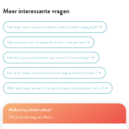
Meer interessante vragen
Hoe lang moet ik zeeduivel bakken zodat hij lekker sappig blijft?
Valt zeeduivel snel uit elkaar als ik hem in de pan bak?
Hoe bak ik prosciutto krokant voor in een fris zomerslaatje?
Kan ik dit slaatje met zeeduivel al een dag op voorhand maken?
Welk soort brood serveer ik het best bij deze maaltijdsalade met vis?
Welkom bij Libelle Lekker!
Stel je kookvraag aan Maia...