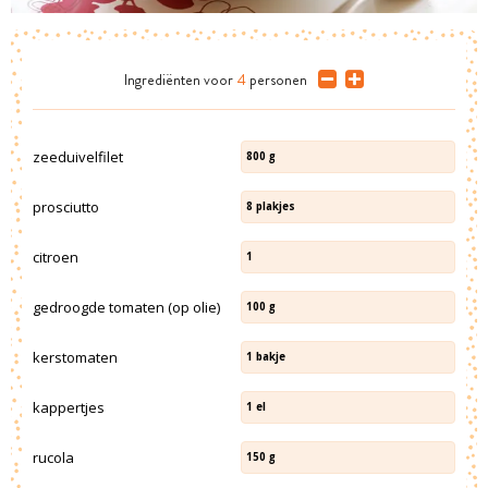
Ingrediënten
voor
4
personen
zeeduivelfilet
800
g
prosciutto
8
plakjes
citroen
1
gedroogde tomaten (op olie)
100
g
kerstomaten
1
bakje
kappertjes
1
el
rucola
150
g