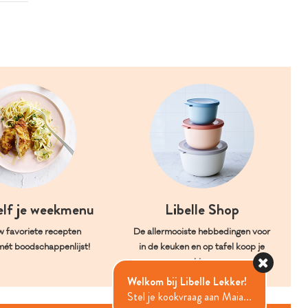
elf je weekmenu
Libelle Shop
w favoriete recepten
De allermooiste hebbedingen voor
mét boodschappenlijst!
in de keuken en op tafel koop je
hier.
Welkom bij Libelle Lekker!
Stel je kookvraag aan Maia...