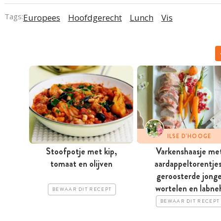
Tags:
Europees
Hoofdgerecht
Lunch
Vis
ILSE D'HOOGE
Stoofpotje met kip,
Varkenshaasje me
tomaat en olijven
aardappeltorentjes
geroosterde jong
wortelen en labne
BEWAAR DIT RECEPT
BEWAAR DIT RECEPT