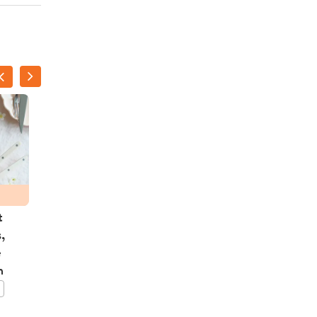
t
Rode-paprikasoep met
,
pestobrood
e
h
BEWAAR DIT RECEPT