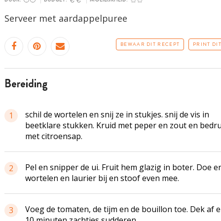
Serveer met aardappelpuree
BEWAAR DIT RECEPT
PRINT DI
bereiding
schil de wortelen en snij ze in stukjes. snij de vis in
1
beetklare stukken. Kruid met peper en zout en bedr
met citroensap.
Pel en snipper de ui. Fruit hem glazig in boter. Doe e
2
wortelen en laurier bij en stoof even mee.
Voeg de tomaten, de tijm en de bouillon toe. Dek af e
3
10 minuten zachtjes sudderen.