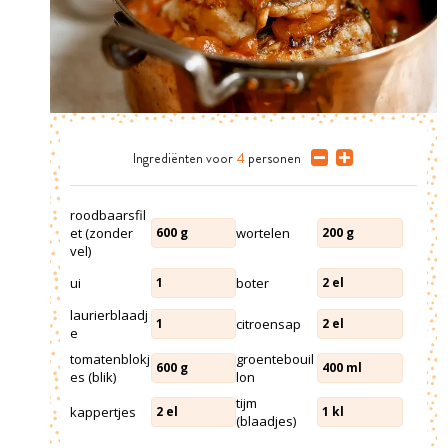
Ingrediënten
voor
4
personen
roodbaarsfil
et (zonder
wortelen
600
g
200
g
vel)
ui
boter
1
2
el
laurierblaadj
citroensap
1
2
el
e
tomatenblokj
groentebouil
600
g
400
ml
es (blik)
lon
tijm
kappertjes
2
el
1
kl
(blaadjes)