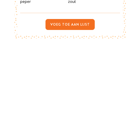
peper
zout
VOEG TOE AAN LIJST