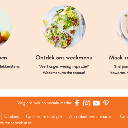
oen
Ontdek ons weekmenu
Maak z
ekkerste is.
Veel honger, weinig inspiratie?
Snel jou
Weekmenu to the rescue!
bewaren, 
Volg ons ook op sociale media:
Cookies
Cookies instellingen
AI: redactioneel charter
Con
e zusterwebsites