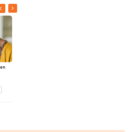
ILSE D'HOOGE
een
Chocolade-
karamelmousse
BEWAAR DIT RECEPT