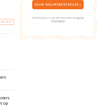
JOUW NIEUWSBRIEFKEUZE >
Uitschrijven is op elk moment mogelijk
Privacybeleid
T RECEPT
iers
oiers
et op