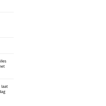
lles
het
 laat
dag