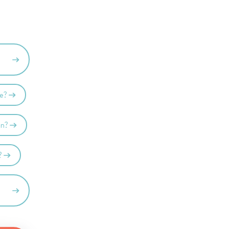
se?
en?
?