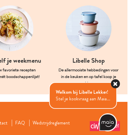
elf je weekmenu
Libelle Shop
w favoriete recepten
De allermooiste hebbedingen voor
mét boodschappenlijst!
in de keuken en op tafel koop je
hier.
Welkom bij Libelle Lekker!
Stel je kookvraag aan Maia...
tact
FAQ
Wedstrijdreglement