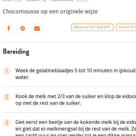
Chocomousse
op een originele wijze
BEWAAR DIT RECEPT
PRINT DI
bereiding
Week de gelatineblaadjes 5 tot 10 minuten in ijskoud
1
water.
Kook de melk met 2/3 van de suiker en klop de
eidoo
2
op met de rest van de suiker.
Giet eerst een beetje van de kokende melk bij de
eido
3
en giet dat
ei-melkmengsel
bij de rest van de melk. Z
een zacht vuur en roer verder tot je een dikke massa