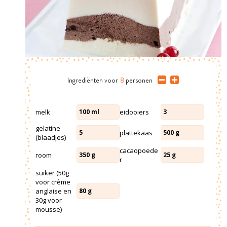
Ingrediënten
voor
8
personen
melk
eidooiers
100
ml
3
gelatine
plattekaas
5
500
g
(blaadjes)
cacaopoede
room
350
g
25
g
r
suiker (50g
voor crème
anglaise en
80
g
30g voor
mousse)