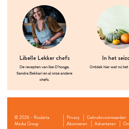
Libelle Lekker chefs
In het seiz
De recepten van Ilse D’hooge,
Ontdek hier wat nú het l
Sandra Bekkari en al onze andere
chefs.
© 2026 - Roularta
Privacy
Gebruiksvoorwaarden
Media Group
Abonneren
Adverteren
Onz