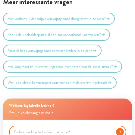
Meer interessante vragen
Hoe voorkom ik dat mijn everzwijngebraad droog wordt in de oven?
Kan ik de knolselderpuree al een dag op voorhand klaarmaken?
Moet ik het everzwijngebraad eerst aanbraden in de pan?
Hoe lang moet mijn everzwijngebraad marineren voor de beste smaak?
Wat is de ideale kerntemperatuur voor een mals everzwijngebraad?
Welkom bij Libelle Lekker!
Stel je kookvraag aan Maia...