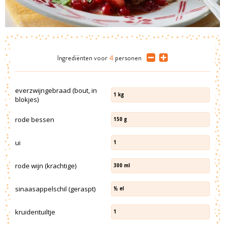
Ingrediënten
voor
4
personen
everzwijngebraad (bout, in
1
kg
blokjes)
rode bessen
150
g
ui
1
rode wijn (krachtige)
300
ml
sinaasappelschil (geraspt)
½
el
kruidentuiltje
1