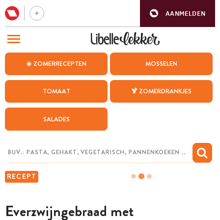
AANMELDEN
BEZOEK ONZE ANDERE WEBSITES
☀️ ZOMERRECEPTEN
MOSSELEN
RECEPTEN
TOMAAT
🍹 ZOMERDRANKJES
WEEKMENU
SALADES
CHAT MET MAIA
INSPIRATIE
MIJN BEWAARDE RECEPTEN
RECEPT
Everzwijngebraad met