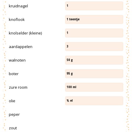
kruidnagel
1
knoflook
1
teentje
knolselder (kleine)
1
aardappelen
3
walnoten
50
g
boter
95
g
zure room
100
ml
olie
½
el
peper
zout