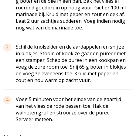
g boter en de olie in een pan. Bak het vlees al
roerend goudbruin op hoog vuur. Giet er 100 ml
marinade bij. Kruid met peper en zout en dek af.
Laat 2 uur zachtjes sudderen. Voeg indien nodig
nog wat van de marinade toe.
Schil de
knolselder
en de aardappelen en snij ze
3
in blokjes. Stoom of kook ze gaar en pureer met
een stamper. Schep de puree in een kookpan en
voeg de zure room toe. Snij 65 g boter in blokjes
en voeg ze eveneens toe. Kruid met peper en
zout en hou warm op zacht vuur.
Voeg 5 minuten voor het einde van de gaartijd
4
van het vlees de rode bessen toe. Hak de
walnoten grof en strooi ze over de puree.
Serveer meteen.