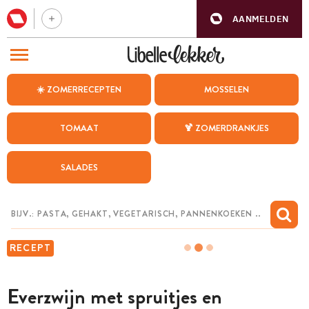
AANMELDEN
BEZOEK ONZE ANDERE WEBSITES
☀️ ZOMERRECEPTEN
MOSSELEN
RECEPTEN
TOMAAT
🍹 ZOMERDRANKJES
WEEKMENU
SALADES
CHAT MET MAIA
INSPIRATIE
MIJN BEWAARDE RECEPTEN
RECEPT
Everzwijn met spruitjes en