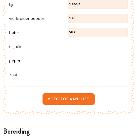
tijm
1
bosje
vierkruidenpoeder
1
el
boter
50
g
olijfolie
peper
zout
VOEG TOE AAN LIJST
bereiding