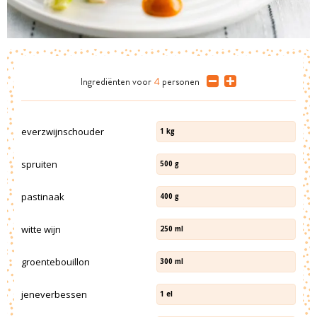
Ingrediënten
voor
4
personen
everzwijnschouder
1
kg
spruiten
500
g
pastinaak
400
g
witte wijn
250
ml
groentebouillon
300
ml
jeneverbessen
1
el