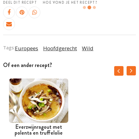
DEEL DIT RECEPT
HOE VOND JE HET RECEPT?
Tags:
Europees
Hoofdgerecht
Wild
Of een ander recept?
Everzwijnragout met
polenta en truffelolie