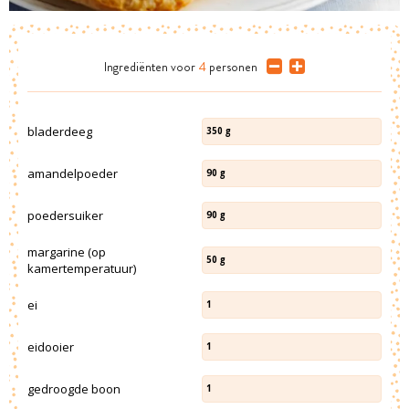
Ingrediënten
voor
4
personen
bladerdeeg
350
g
amandelpoeder
90
g
poedersuiker
90
g
margarine (op
50
g
kamertemperatuur)
ei
1
eidooier
1
gedroogde boon
1