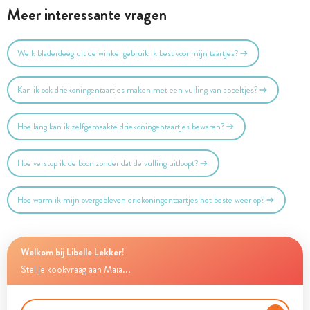
Meer interessante vragen
Welk bladerdeeg uit de winkel gebruik ik best voor mijn taartjes?
Kan ik ook driekoningentaartjes maken met een vulling van appeltjes?
Hoe lang kan ik zelfgemaakte driekoningentaartjes bewaren?
Hoe verstop ik de boon zonder dat de vulling uitloopt?
Hoe warm ik mijn overgebleven driekoningentaartjes het beste weer op?
Welkom bij Libelle Lekker!
Stel je kookvraag aan Maia...