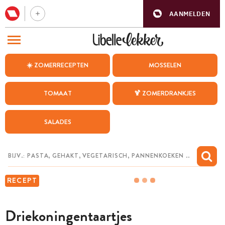
AANMELDEN
BEZOEK ONZE ANDERE WEBSITES
☀️ ZOMERRECEPTEN
MOSSELEN
RECEPTEN
TOMAAT
🍹 ZOMERDRANKJES
WEEKMENU
SALADES
CHAT MET MAIA
INSPIRATIE
MIJN BEWAARDE RECEPTEN
RECEPT
Driekoningentaartjes