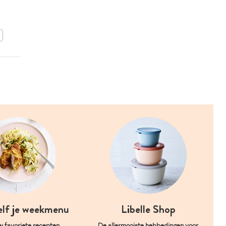
artisjok met oude kaas en
knoflook-ansjovisboter
BEWAAR DIT RECEPT
elf je weekmenu
Libelle Shop
w favoriete recepten
De allermooiste hebbedingen voor