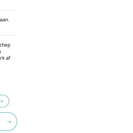
 aan.
schep
n
rk af