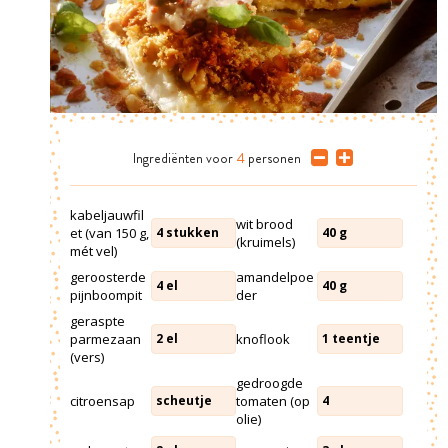
Ingrediënten
voor
4
personen
kabeljauwfil
wit brood
et (van 150 g,
4
stukken
40
g
(kruimels)
mét vel)
geroosterde
amandelpoe
4
el
40
g
pijnboompit
der
geraspte
parmezaan
knoflook
2
el
1
teentje
(vers)
gedroogde
citroensap
tomaten (op
scheutje
4
olie)