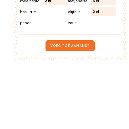
rode pesto
mayonaise
2
el
3
el
basilicum
olijfolie
2
el
peper
zout
VOEG TOE AAN LIJST