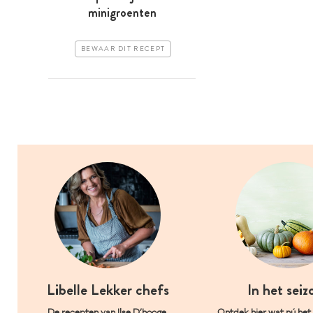
minigroenten
BEWAAR DIT RECEPT
Libelle Lekker chefs
In het seiz
De recepten van Ilse D’hooge,
Ontdek hier wat nú het l