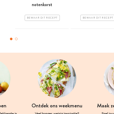
notenkorst
BEWAAR DIT RECEPT
BEWAAR DIT RECEPT
oen
Ontdek ons weekmenu
Maak z
ekkerste is.
Veel honger, weinig inspiratie?
Snel jou