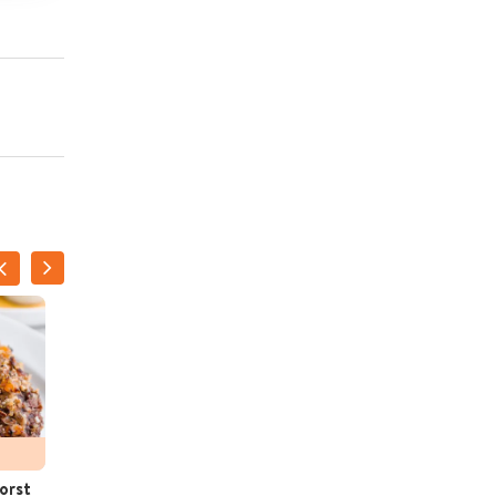
orst
Gevulde geroosterde