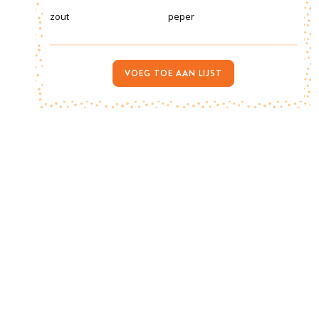
zout
peper
VOEG TOE AAN LIJST