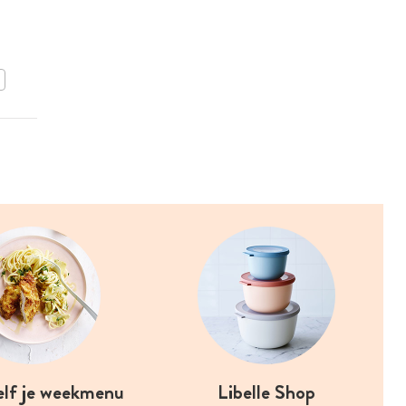
Meloensalade met
burrata en kruiden
BEWAAR DIT RECEPT
elf je weekmenu
Libelle Shop