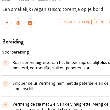
Een smakelijk (veganistisch) torentje op je bord
BEWAAR DIT RECEPT
PRINT DI
bereiding
Voorbereiding
Roer een vinaigrette van het limoensap, de olijfolie, 
1
mosterd, een snuifje, suiker, peper en zout.
Snipper de ui. Vermeng hem met de peterselie en de
2
limoenschil.
Vermeng de sla met 2 el van de vinaigrette. Meng de 
3
van de vinaigrette door de kruidenmix.