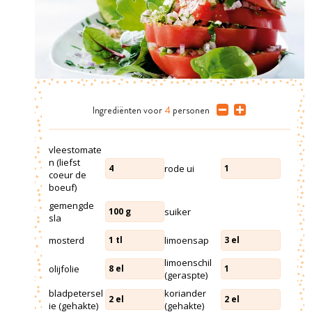
Ingrediënten
voor
4
personen
vleestomate
n (liefst
rode ui
4
1
coeur de
boeuf)
gemengde
suiker
100
g
sla
mosterd
limoensap
1
tl
3
el
limoenschil
olijfolie
8
el
1
(geraspte)
bladpetersel
koriander
2
el
2
el
ie (gehakte)
(gehakte)