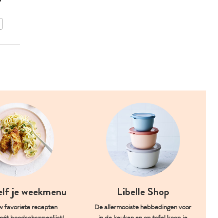
BEWAAR DIT RECEPT
elf je weekmenu
Libelle Shop
w favoriete recepten
De allermooiste hebbedingen voor
mét boodschappenlijst!
in de keuken en op tafel koop je