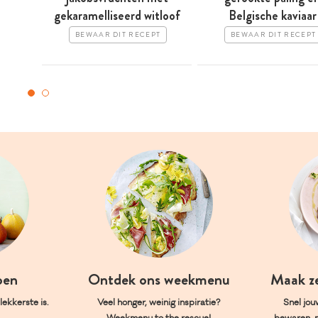
gekaramelliseerd witloof
Belgische kaviaar
BEWAAR DIT RECEPT
BEWAAR DIT RECEPT
oen
Ontdek ons weekmenu
Maak z
ekkerste is.
Veel honger, weinig inspiratie?
Snel jou
Weekmenu to the rescue!
bewaren, 