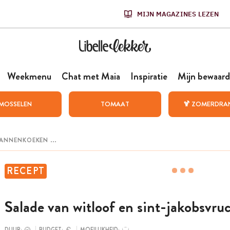
MIJN MAGAZINES LEZEN
Weekmenu
Chat met Maia
Inspiratie
Mijn bewaard
MOSSELEN
TOMAAT
🍹 ZOMERDRA
RECEPT
Salade van witloof en sint-jakobsvru
DUUR:
BUDGET:
MOEILIJKHEID: