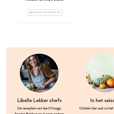
BEWAAR DIT RECEPT
Libelle Lekker chefs
In het seiz
De recepten van Ilse D’hooge,
Ontdek hier wat nú het l
Sandra Bekkari en al onze andere