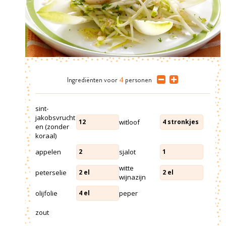
Ingrediënten
voor
4
personen
sint-
jakobsvrucht
witloof
12
4
stronkjes
en (zonder
koraal)
appelen
sjalot
2
1
witte
peterselie
2
el
2
el
wijnazijn
olijfolie
peper
4
el
zout