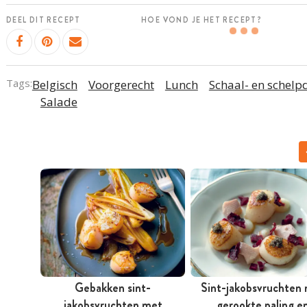
DEEL DIT RECEPT
HOE VOND JE HET RECEPT?
Tags:
Belgisch
Voorgerecht
Lunch
Schaal- en schelp
Salade
Gebakken sint-
Sint-jakobsvruchten
jakobsvruchten met
gerookte paling e