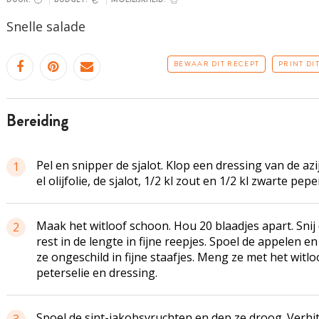
Snelle salade
BEWAAR DIT RECEPT
PRINT DI
bereiding
Pel en snipper de sjalot. Klop een dressing van de azij
1
el olijfolie, de sjalot, 1/2 kl zout en 1/2 kl zwarte pepe
Maak het witloof schoon. Hou 20 blaadjes apart. Snij
2
rest in de lengte in fijne reepjes. Spoel de appelen en 
ze ongeschild in fijne staafjes. Meng ze met het witlo
peterselie en dressing.
Spoel de sint-jakobsvruchten en dep ze droog. Verhit