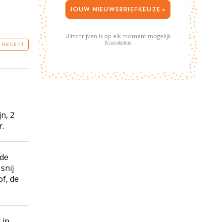
JOUW NIEUWSBRIEFKEUZE >
Uitschrijven is op elk moment mogelijk
Privacybeleid
T RECEPT
n, 2
r.
 de
snij
of, de
 in