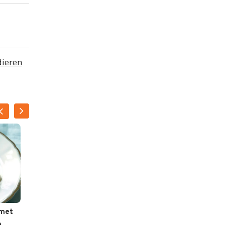
dieren
 met
Slaatje met sint-
n
jakobsvruchten