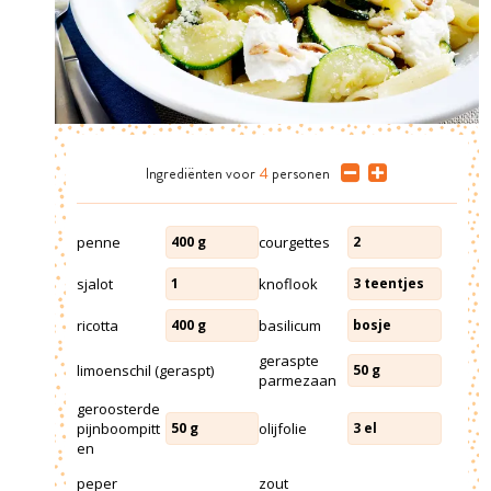
Ingrediënten
voor
4
personen
penne
courgettes
400
g
2
sjalot
knoflook
1
3
teentjes
ricotta
basilicum
400
g
bosje
geraspte
limoenschil (geraspt)
50
g
parmezaan
geroosterde
pijnboompitt
olijfolie
50
g
3
el
en
peper
zout