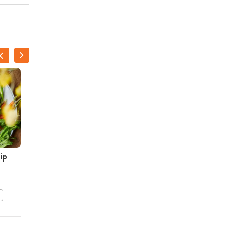
ip
Penne met courgette,
prei en gorgonzola
BEWAAR DIT RECEPT