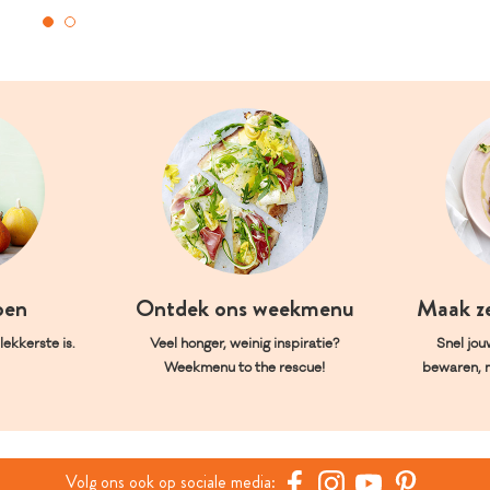
oen
Ontdek ons weekmenu
Maak z
ekkerste is.
Veel honger, weinig inspiratie?
Snel jou
Weekmenu to the rescue!
bewaren, 
Volg ons ook op sociale media: