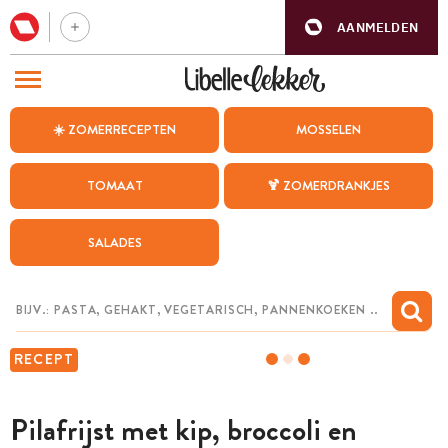
AANMELDEN
BEZOEK ONZE ANDERE WEBSITES
☀️ ZOMERRECEPTEN
MOSSELEN
RECEPTEN
TOMAAT
🍹 ZOMERDRANKJES
WEEKMENU
SALADES
CHAT MET MAIA
INSPIRATIE
MIJN BEWAARDE RECEPTEN
RECEPT
Pilafrijst met kip, broccoli en