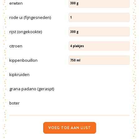
erwten
300
g
rode ui (fijngesneden)
1
rijst (ongekookte)
300
g
citroen
4
plakjes
kippenbouillon
750
ml
kipkruiden
grana padano (geraspt)
boter
VOEG TOE AAN LIJST