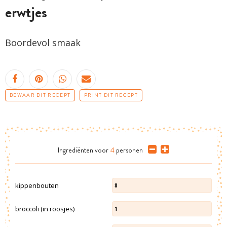
erwtjes
Boordevol smaak
BEWAAR DIT RECEPT
PRINT DIT RECEPT
Ingrediënten
voor
4
personen
kippenbouten
8
broccoli (in roosjes)
1