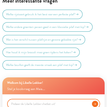
Meer interessante vragen
Welke rijstsoort gebruik ik het best voor een perfecte pilaf?
Welke andere groenten passen goed in een klassieke pilaf met kip?
Wat is het verschil tussen pilafrijst en gewone gekookte rijst?
Hoe houd ik mijn broccoli mooi groen tijdens het koken?
Welke bouillon geeft de meeste smaak aan pilaf met kip?
Welkom bij Libelle Lekker!
Stel je kookvraag aan Maia...