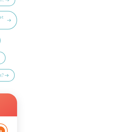
et
st?