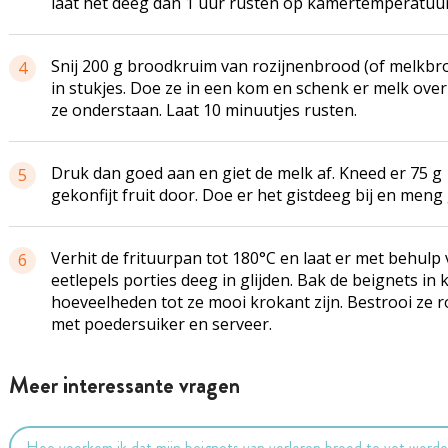
laat het deeg dan 1 uur rusten op kamertemperatuur
Snij 200 g broodkruim van rozijnenbrood (of melkbr
4
in stukjes. Doe ze in een kom en schenk er melk over
ze onderstaan. Laat 10 minuutjes rusten.
Druk dan goed aan en giet de melk af. Kneed er 75 g
5
gekonfijt fruit door. Doe er het gistdeeg bij en meng
Verhit de frituurpan tot 180°C en laat er met behulp 
6
eetlepels porties deeg in glijden. Bak de beignets in 
hoeveelheden tot ze mooi krokant zijn. Bestrooi ze r
met poedersuiker en serveer.
Meer interessante vragen
Hoe voorkom ik dat mijn beignets van verloren brood te vet word