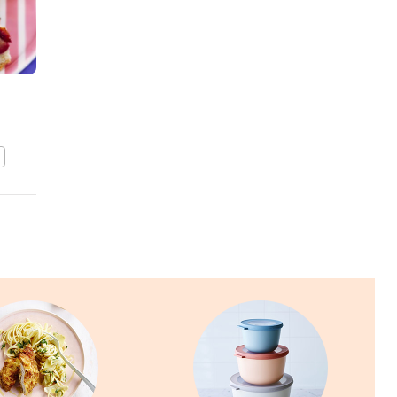
Taartjes met
citroencrème
BEWAAR DIT RECEPT