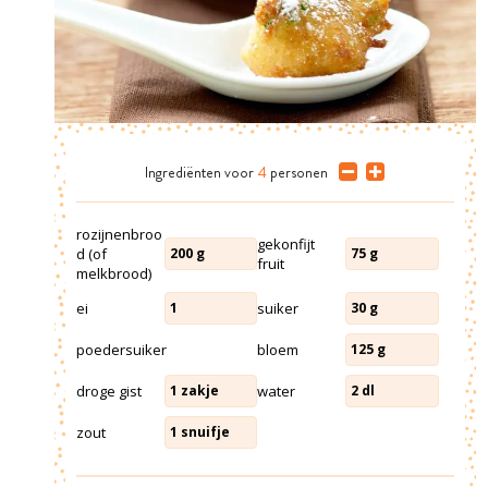
Ingrediënten
voor
4
personen
rozijnenbroo
gekonfijt
d (of
200
g
75
g
fruit
melkbrood)
ei
suiker
1
30
g
poedersuiker
bloem
125
g
droge gist
water
1
zakje
2
dl
zout
1
snuifje