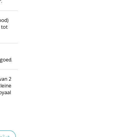
.
ood)
 tot
 goed.
van 2
kleine
oyaal
en?