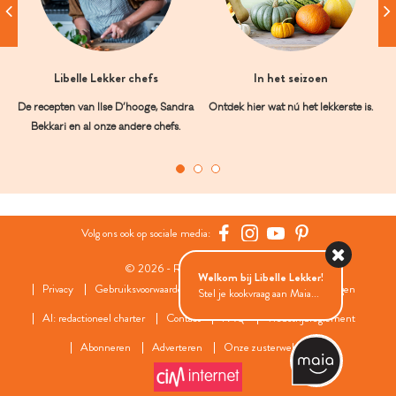
Libelle Lekker chefs
In het seizoen
De recepten van Ilse D’hooge, Sandra
Ontdek hier wat nú het lekkerste is.
Bekkari en al onze andere chefs.
Volg ons ook op sociale media:
© 2026 - Roularta Media Group
Welkom bij Libelle Lekker!
Privacy
Gebruiksvoorwaarden
Cookies
Cookies instellingen
Stel je kookvraag aan Maia...
AI: redactioneel charter
Contact
FAQ
Wedstrijdreglement
Abonneren
Adverteren
Onze zusterwebsites