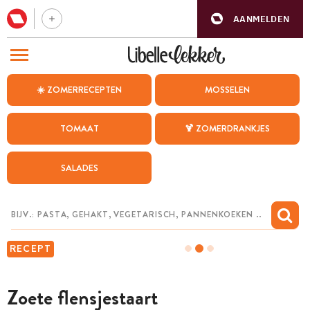
AANMELDEN
BEZOEK ONZE ANDERE WEBSITES
☀️ ZOMERRECEPTEN
MOSSELEN
RECEPTEN
TOMAAT
🍹 ZOMERDRANKJES
WEEKMENU
SALADES
CHAT MET MAIA
INSPIRATIE
MIJN BEWAARDE RECEPTEN
RECEPT
Zoete flensjestaart