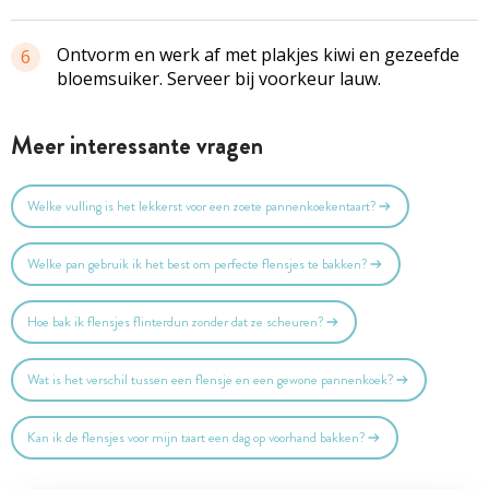
Ontvorm en werk af met plakjes kiwi en gezeefde
6
bloemsuiker. Serveer bij voorkeur lauw.
Meer interessante vragen
Welke vulling is het lekkerst voor een zoete pannenkoekentaart?
Welke pan gebruik ik het best om perfecte flensjes te bakken?
Hoe bak ik flensjes flinterdun zonder dat ze scheuren?
Wat is het verschil tussen een flensje en een gewone pannenkoek?
Kan ik de flensjes voor mijn taart een dag op voorhand bakken?