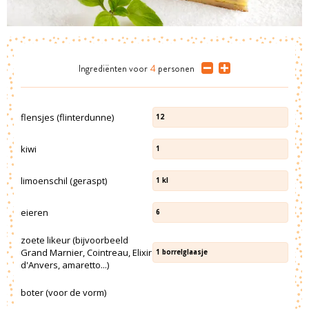
Ingrediënten
voor
4
personen
flensjes (flinterdunne)
12
kiwi
1
limoenschil (geraspt)
1
kl
eieren
6
zoete likeur (bijvoorbeeld
Grand Marnier, Cointreau, Elixir
1
borrelglaasje
d'Anvers, amaretto...)
boter (voor de vorm)