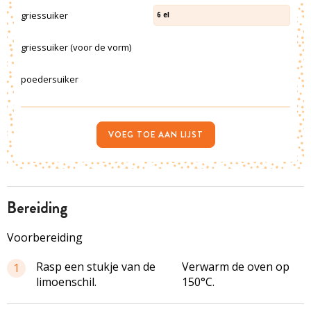
griessuiker
6
el
griessuiker (voor de vorm)
poedersuiker
VOEG TOE AAN LIJST
bereiding
Voorbereiding
Rasp een stukje van de
Verwarm de oven op
1
limoenschil.
150°C.