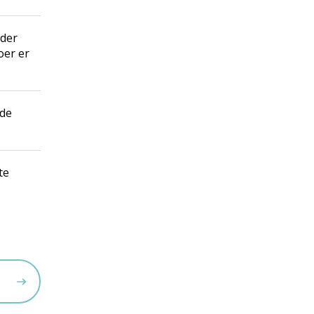
nder
oer er
 de
te