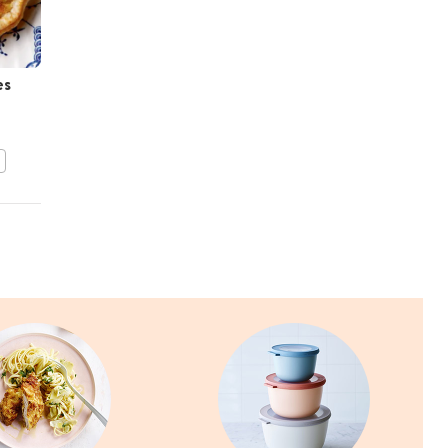
es
Grog met citrusfruit
BEWAAR DIT RECEPT