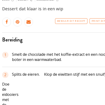
Dessert dat klaar is in een wip
BEWAAR DIT RECEPT
PRINT DI
bereiding
Smelt de chocolade met het koffie-extract en een noo
1
boter in een warmwaterbad.
Splits de eieren.
Klop de eiwitten stijf met een snuif
2
Doe
de
eidooiers
met
de