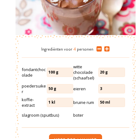
Ingrediënten
voor
4
personen
witte
fondantchoc
chocolade
100
g
20
g
olade
(schaafsel)
poedersuike
eieren
50
g
3
r
koffie-
bruine rum
1
kl
50
ml
extract
slagroom (spuitbus)
boter