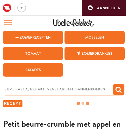
AANMELDEN
BEZOEK ONZE ANDERE WEBSITES
☀️ ZOMERRECEPTEN
MOSSELEN
RECEPTEN
TOMAAT
🍹 ZOMERDRANKJES
WEEKMENU
SALADES
CHAT MET MAIA
INSPIRATIE
MIJN BEWAARDE RECEPTEN
RECEPT
Petit beurre-crumble met appel en