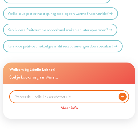
Welke saus past er naast ijs nog goed bij een warme fruitcrumble?
Kan ik deze fruitcrumble op voorhand maken en later opwarmen?
Kan ik de petit-beurrekoekjes in dit recept vervangen door speculaas?
Welkom bij Libelle Lekker!
Stel je kookvraag aan Maia...
Meer info