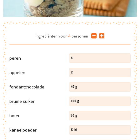
Ingrediënten
voor
4
personen
peren
4
appelen
2
fondantchocolade
40
g
bruine suiker
100
g
boter
50
g
kaneelpoeder
½
kl