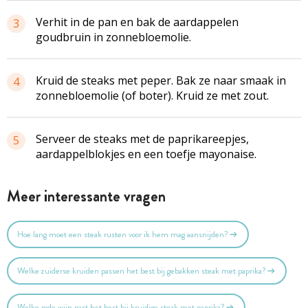
Verhit in de pan en bak de aardappelen
3
goudbruin in zonnebloemolie.
Kruid de steaks met peper. Bak ze naar smaak in
4
zonnebloemolie (of boter). Kruid ze met zout.
Serveer de steaks met de
paprikareepjes
,
5
aardappelblokjes
en een
toefje
mayonaise.
Meer interessante vragen
Hoe lang moet een steak rusten voor ik hem mag aansnijden?
Welke zuiderse kruiden passen het best bij gebakken steak met paprika?
Welke rode wijn past het best bij kruidige steak met paprika?