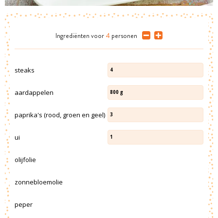
Ingrediënten
voor
4
personen
steaks
4
aardappelen
800
g
paprika's (rood, groen en geel)
3
ui
1
olijfolie
zonnebloemolie
peper