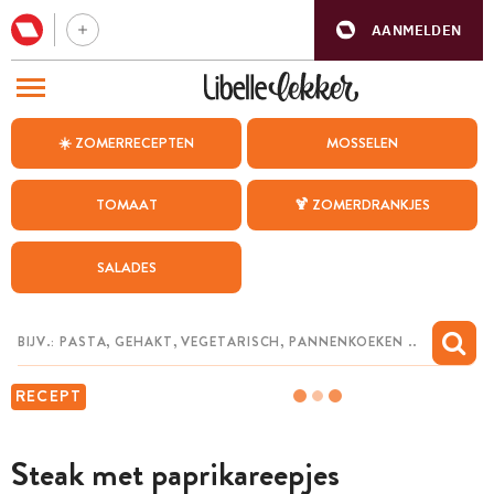
AANMELDEN
BEZOEK ONZE ANDERE WEBSITES
☀️ ZOMERRECEPTEN
MOSSELEN
RECEPTEN
TOMAAT
🍹 ZOMERDRANKJES
WEEKMENU
SALADES
CHAT MET MAIA
INSPIRATIE
MIJN BEWAARDE RECEPTEN
RECEPT
Steak met paprikareepjes