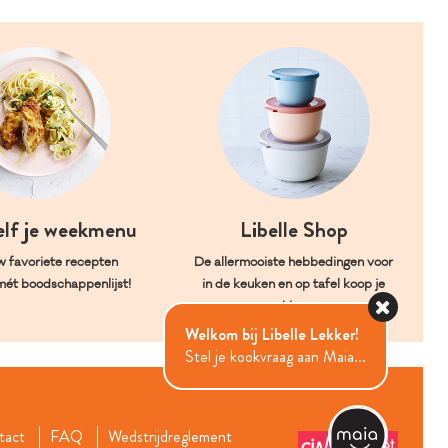
elf je weekmenu
Libelle Shop
w favoriete recepten
De allermooiste hebbedingen voor
mét boodschappenlijst!
in de keuken en op tafel koop je
hier.
Welkom bij Libelle Lekker!
Stel je kookvraag aan Maia...
tact
FAQ
Wedstrijdreglement