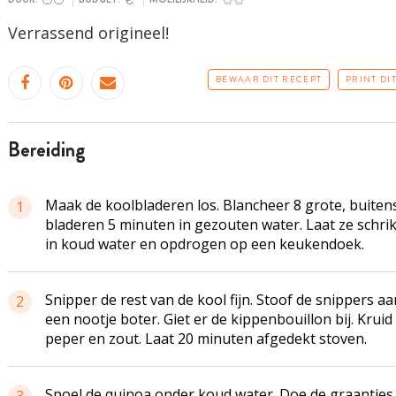
Verrassend origineel!
BEWAAR DIT RECEPT
PRINT DI
bereiding
Maak de koolbladeren los.
Blancheer
8 grote, buiten
1
bladeren 5 minuten in gezouten water. Laat ze schri
in koud water en opdrogen op een keukendoek.
Snipper de rest van de kool fijn. Stoof de snippers aa
2
een nootje boter. Giet er de kippenbouillon bij. Kruid
peper en zout. Laat 20 minuten afgedekt stoven.
Spoel de quinoa onder koud water. Doe de graantjes 