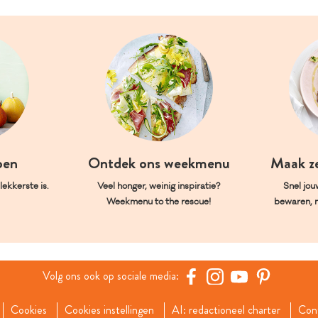
oen
Ontdek ons weekmenu
Maak z
ekkerste is.
Veel honger, weinig inspiratie?
Snel jou
Weekmenu to the rescue!
bewaren, 
Volg ons ook op sociale media:
Cookies
Cookies instellingen
AI: redactioneel charter
Con