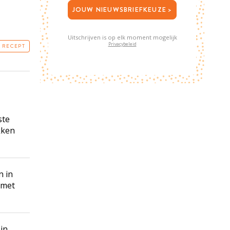
JOUW NIEUWSBRIEFKEUZE >
Uitschrijven is op elk moment mogelijk
Privacybeleid
T RECEPT
ste
kken
n in
 met
in