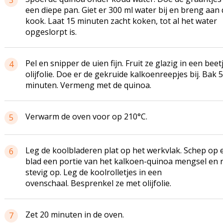
3
een diepe pan. Giet er 300 ml water bij en breng aan 
kook. Laat 15 minuten zacht koken, tot al het water
opgeslorpt is.
Pel en snipper de uien fijn. Fruit ze glazig in een beet
4
olijfolie. Doe er de gekruide
kalkoenreepjes
bij. Bak 5
minuten. Vermeng met de quinoa.
Verwarm de oven voor op 210°C.
5
Leg de koolbladeren plat op het werkvlak. Schep op 
6
blad een portie van het kalkoen-quinoa mengsel en r
stevig op. Leg de
koolrolletjes
in een
ovenschaal. Besprenkel ze met olijfolie.
Zet 20 minuten in de oven.
7