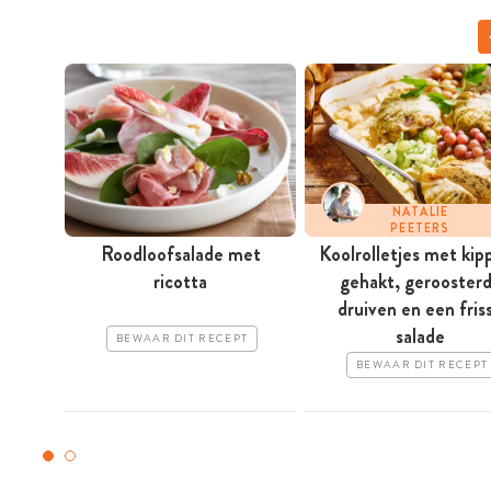
NATALIE
PEETERS
Roodloofsalade met
Koolrolletjes met kip
ricotta
gehakt, gerooster
druive­n en een fris
salade
BEWAAR DIT RECEPT
BEWAAR DIT RECEPT