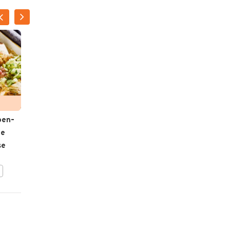
pen­
Snoekbaars met
de
koolrolletje
se
BEWAAR DIT RECEPT