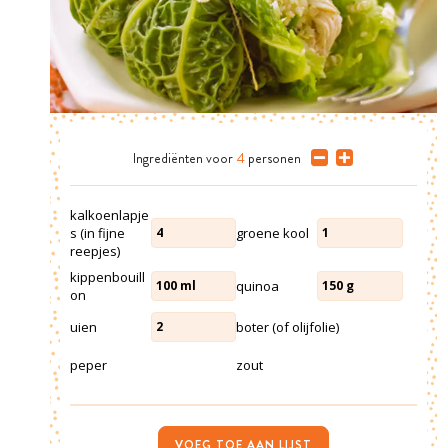
Ingrediënten
voor
4
personen
kalkoenlapje
s (in fijne
groene kool
4
1
reepjes)
kippenbouill
quinoa
100
ml
150
g
on
uien
boter (of olijfolie)
2
peper
zout
VOEG TOE AAN LIJST