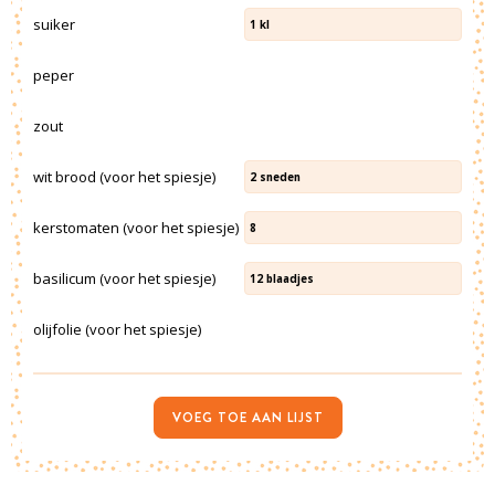
suiker
1
kl
peper
zout
wit brood (voor het spiesje)
2
sneden
kerstomaten (voor het spiesje)
8
basilicum (voor het spiesje)
12
blaadjes
olijfolie (voor het spiesje)
VOEG TOE AAN LIJST