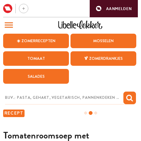
AANMELDEN
BEZOEK ONZE ANDERE WEBSITES
☀️ ZOMERRECEPTEN
MOSSELEN
RECEPTEN
TOMAAT
🍹 ZOMERDRANKJES
WEEKMENU
SALADES
CHAT MET MAIA
INSPIRATIE
MIJN BEWAARDE RECEPTEN
RECEPT
Tomatenroomsoep met