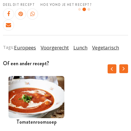
DEEL DIT RECEPT
HOE VOND JE HET RECEPT?
Tags:
Europees
Voorgerecht
Lunch
Vegetarisch
Of een ander recept?
Tomatenroomsoep
G