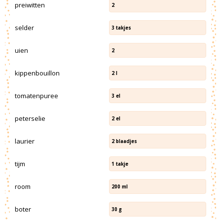
preiwitten
2
selder
3
takjes
uien
2
kippenbouillon
2
l
tomatenpuree
3
el
peterselie
2
el
laurier
2
blaadjes
tijm
1
takje
room
200
ml
boter
30
g