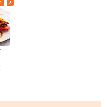
ILSE D'HOOGE
i
Kip- en groentespiesjes
BEWAAR DIT RECEPT