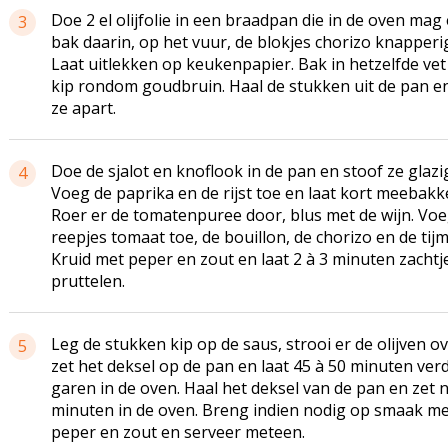
Doe 2 el olijfolie in een braadpan die in de oven mag
3
bak daarin, op het vuur, de blokjes chorizo knapperi
Laat uitlekken op keukenpapier. Bak in hetzelfde vet
kip rondom goudbruin. Haal de stukken uit de pan e
ze apart.
Doe de sjalot en knoflook in de pan en stoof ze glazi
4
Voeg de paprika en de rijst toe en laat kort meebakk
Roer er de tomatenpuree door, blus met de wijn. Voe
reepjes tomaat toe, de bouillon, de chorizo en de tijm
Kruid met peper en zout en laat 2 à 3 minuten zachtj
pruttelen.
Leg de stukken kip op de saus, strooi er de olijven ov
5
zet het deksel op de pan en laat 45 à 50 minuten ver
garen in de oven. Haal het deksel van de pan en zet 
minuten in de oven. Breng indien nodig op smaak me
peper en zout en serveer meteen.