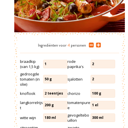
Ingrediënten
voor
4
personen
braadkip
rode
1
2
(van 1,5 kg)
paprika's
gedroogde
tomaten (in
sjalotten
50
g
2
olie)
knoflook
chorizo
2
teentjes
100
g
langkorrelrijs
tomatenpure
200
g
1
el
t
e
gevogeltebo
witte wijn
180
ml
300
ml
uillon
citroentijm
zwarte