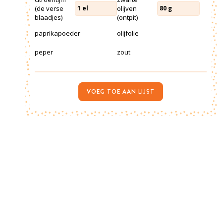
(de verse
olijven
1
el
80
g
blaadjes)
(ontpit)
paprikapoeder
olijfolie
peper
zout
VOEG TOE AAN LIJST