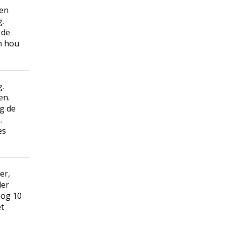
 en
g.
 de
n hou
g.
en.
g de
.
es
er,
der
nog 10
t