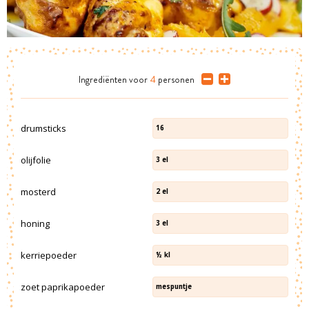
Ingrediënten
voor
4
personen
drumsticks
16
olijfolie
3
el
mosterd
2
el
honing
3
el
kerriepoeder
½
kl
zoet paprikapoeder
mespuntje