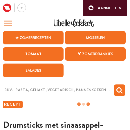
AANMELDEN
BEZOEK ONZE ANDERE WEBSITES
☀️ ZOMERRECEPTEN
MOSSELEN
RECEPTEN
TOMAAT
🍹 ZOMERDRANKJES
WEEKMENU
SALADES
CHAT MET MAIA
INSPIRATIE
MIJN BEWAARDE RECEPTEN
RECEPT
Drumsticks met sinaasappel-