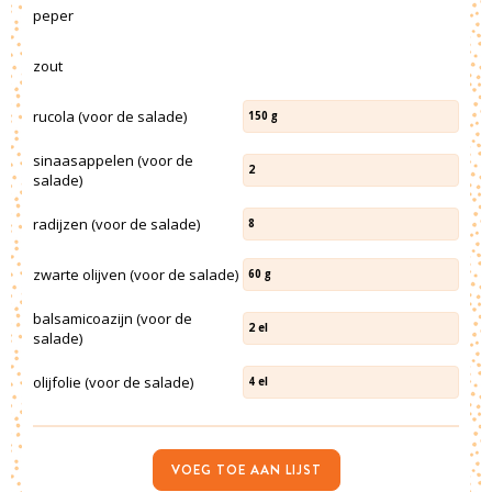
peper
zout
rucola (voor de salade)
150
g
sinaasappelen (voor de
2
salade)
radijzen (voor de salade)
8
zwarte olijven (voor de salade)
60
g
balsamicoazijn (voor de
2
el
salade)
olijfolie (voor de salade)
4
el
VOEG TOE AAN LIJST