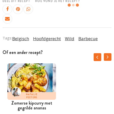
DEEL DIT RECEPT
HOE VOND JE HET RECEPT?
Tags:
Belgisch
Hoofdgerecht
Wild
Barbecue
Of een ander recept?
NATALIE
PEETERS
Zomerse kipcurry met
gegrilde ananas