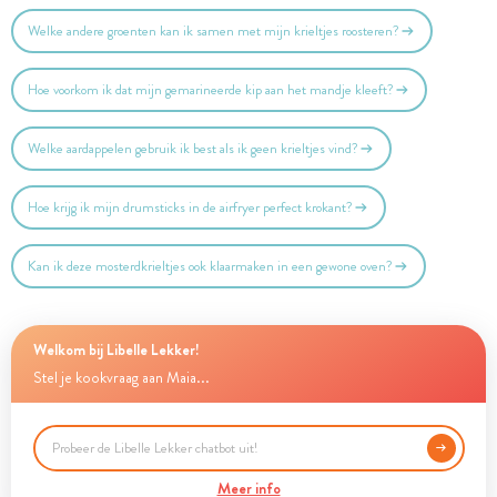
Welke andere groenten kan ik samen met mijn krieltjes roosteren?
Hoe voorkom ik dat mijn gemarineerde kip aan het mandje kleeft?
Welke aardappelen gebruik ik best als ik geen krieltjes vind?
Hoe krijg ik mijn drumsticks in de airfryer perfect krokant?
Kan ik deze mosterdkrieltjes ook klaarmaken in een gewone oven?
Welkom bij Libelle Lekker!
Stel je kookvraag aan Maia...
Meer info