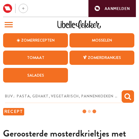
AANMELDEN
BEZOEK ONZE ANDERE WEBSITES
☀️ ZOMERRECEPTEN
MOSSELEN
RECEPTEN
TOMAAT
🍹 ZOMERDRANKJES
WEEKMENU
SALADES
CHAT MET MAIA
INSPIRATIE
MIJN BEWAARDE RECEPTEN
RECEPT
Geroosterde mosterdkrieltjes met