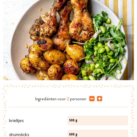
Ingrediënten
voor
2
personen
krieltjes
500
g
drumsticks
600
g