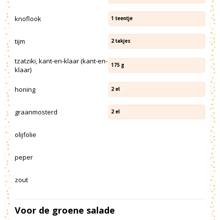
knoflook
1
teentje
tijm
2
takjes
tzatziki, kant-en-klaar (kant-en-
175
g
klaar)
honing
2
el
graanmosterd
2
el
olijfolie
peper
zout
Voor de groene salade