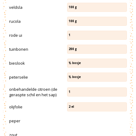
veldsla
100
g
rucola
100
g
rode ui
1
tuinbonen
200
g
bieslook
½
bosje
peterselie
½
bosje
onbehandelde citroen (de
1
geraspte schil en het sap)
olijfolie
2
el
peper
zout