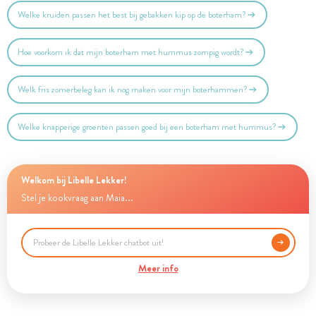
Welke kruiden passen het best bij gebakken kip op de boterham?
Hoe voorkom ik dat mijn boterham met hummus zompig wordt?
Welk fris zomerbeleg kan ik nog maken voor mijn boterhammen?
Welke knapperige groenten passen goed bij een boterham met hummus?
Welkom bij Libelle Lekker!
Stel je kookvraag aan Maia...
Meer info