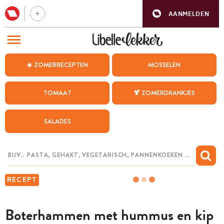
AANMELDEN
BEZOEK ONZE ANDERE WEBSITES
☀️ ZOMERRECEPTEN
MOSSELEN
RECEPTEN
TOMAAT
🍹 ZOMERDRANKJES
WEEKMENU
SALADES
CHAT MET MAIA
INSPIRATIE
MIJN BEWAARDE RECEPTEN
RECEPT
Boterhammen met hummus en kip