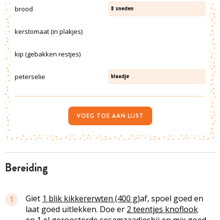
brood
8
sneden
kerstomaat (in plakjes)
kip (gebakken restjes)
peterselie
blaadje
VOEG TOE AAN LIJST
bereiding
Giet
1 blik kikkererwten (400 g)
af, spoel goed en
1
laat goed uitlekken. Doe er
2 teentjes knoflook
en
1 el geroosterde sesamzaadjes
bij en mix goed