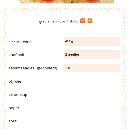
Ingrediënten
voor
4
stuks
kikkererwten
400
g
knoflook
2
teentjes
sesamzaadjes (geroosterd)
1
el
olijfolie
citroensap
peper
zout