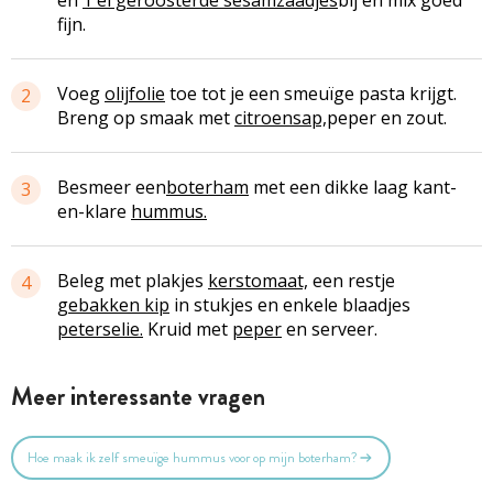
fijn.
Voeg
olijfolie
toe tot je een smeuïge pasta krijgt.
2
Breng op smaak met
citroensap,
peper en zout.
Besmeer
een
boterham
met een dikke laag kant-
3
en-klare
hummus.
Beleg met plakjes
kerstomaat,
een restje
4
gebakken kip
in stukjes en enkele blaadjes
peterselie.
Kruid met
peper
en serveer.
Meer interessante vragen
Hoe maak ik zelf smeuïge hummus voor op mijn boterham?