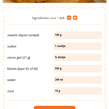
Ingrediënten
voor
1
stuk
zwarte olijven (ontpit)
100
g
suiker
1
snuifje
verse gist (21 g)
½
blokje
bloem (type 55 of 65)
500
g
water
240
ml
zout
10
g