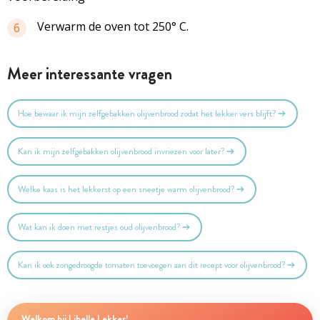
Verwarm de oven tot 250° C.
6
Meer interessante vragen
Hoe bewaar ik mijn zelfgebakken olijvenbrood zodat het lekker vers blijft?
Kan ik mijn zelfgebakken olijvenbrood invriezen voor later?
Welke kaas is het lekkerst op een sneetje warm olijvenbrood?
Wat kan ik doen met restjes oud olijvenbrood?
Kan ik ook zongedroogde tomaten toevoegen aan dit recept voor olijvenbrood?
Welkom bij Libelle Lekker!