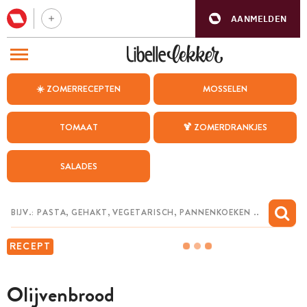
AANMELDEN
BEZOEK ONZE ANDERE WEBSITES
☀️ ZOMERRECEPTEN
MOSSELEN
RECEPTEN
TOMAAT
🍹 ZOMERDRANKJES
WEEKMENU
SALADES
CHAT MET MAIA
INSPIRATIE
MIJN BEWAARDE RECEPTEN
RECEPT
Olijvenbrood