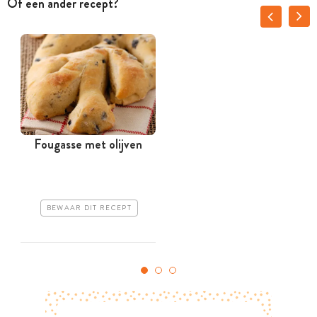
Of een ander recept?
Fougasse met olijven
E
BEWAAR DIT RECEPT