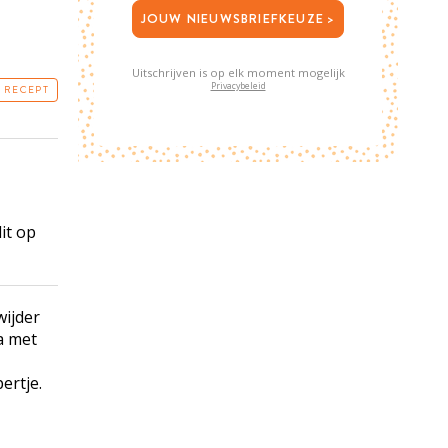
JOUW NIEUWSBRIEFKEUZE >
Uitschrijven is op elk moment mogelijk
Privacybeleid
T RECEPT
it op
wijder
ta met
ertje.