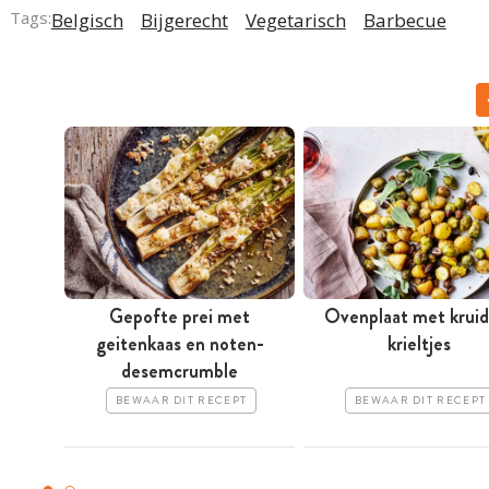
Tags:
Belgisch
Bijgerecht
Vegetarisch
Barbecue
Gepofte prei met
Ovenplaat met kruid
geitenkaas en noten-
krieltjes
desemcrumble
BEWAAR DIT RECEPT
BEWAAR DIT RECEPT