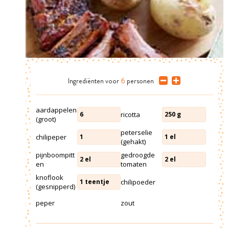
Ingrediënten
voor
6
personen
aardappelen
ricotta
6
250
g
(groot)
peterselie
chilipeper
1
1
el
(gehakt)
pijnboompitt
gedroogde
2
el
2
el
en
tomaten
knoflook
chilipoeder
1
teentje
(gesnipperd)
peper
zout