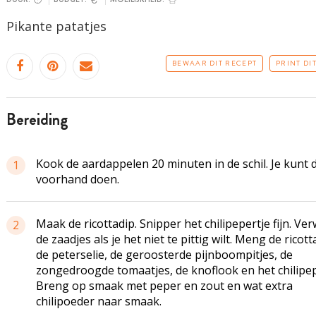
Pikante
patatjes
BEWAAR DIT RECEPT
PRINT DI
bereiding
Kook de aardappelen 20 minuten in de schil. Je kunt d
1
voorhand doen.
Maak de ricottadip. Snipper het chilipepertje fijn. Ver
2
de zaadjes als je het niet te pittig wilt. Meng de ricot
de peterselie, de geroosterde pijnboompitjes, de
zongedroogde tomaatjes, de knoflook en het chilipep
Breng op smaak met peper en zout en wat extra
chilipoeder naar smaak.