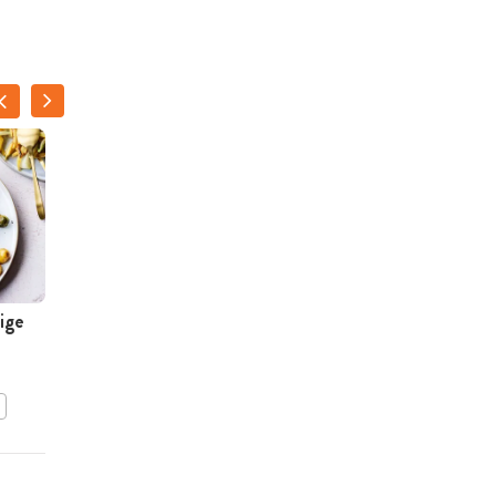
ige
Gepofte aardappel met
radijs en muntpesto
BEWAAR DIT RECEPT