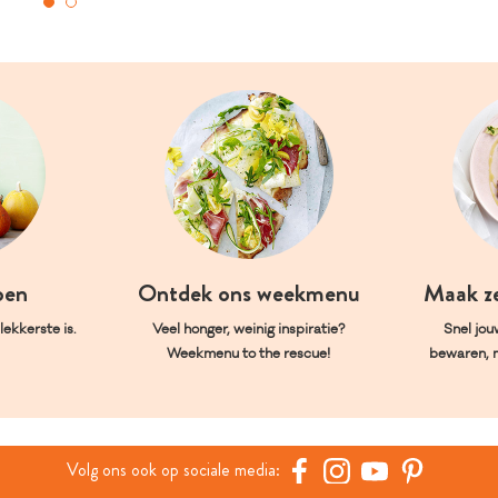
oen
Ontdek ons weekmenu
Maak z
ekkerste is.
Veel honger, weinig inspiratie?
Snel jou
Weekmenu to the rescue!
bewaren, 
Volg ons ook op sociale media: