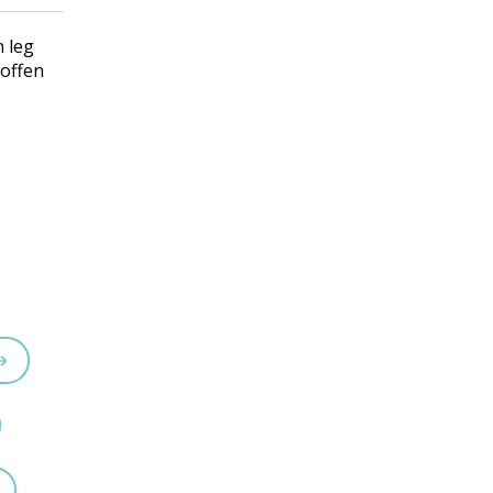
n leg
poffen