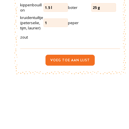
kippenbouill
boter
1.5
l
25
g
on
kruidentuiltje
(peterselie,
peper
1
tijm, laurier)
zout
VOEG TOE AAN LIJST