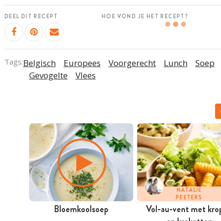
DEEL DIT RECEPT
HOE VOND JE HET RECEPT?
Tags:
Belgisch
Europees
Voorgerecht
Lunch
Soep
Gevogelte
Vlees
NATALIE
PEETERS
Bloemkoolsoep
Vol-au-vent met kro