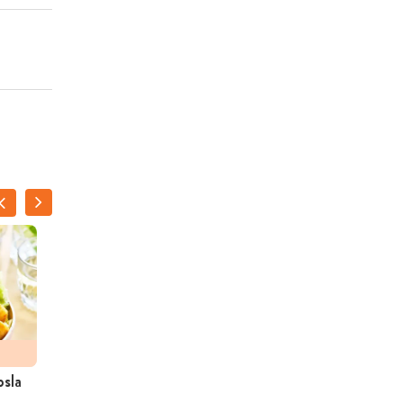
psla
Herfstsoep uit de