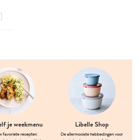
soepmaker
BEWAAR DIT RECEPT
elf je weekmenu
Libelle Shop
w favoriete recepten
De allermooiste hebbedingen voor