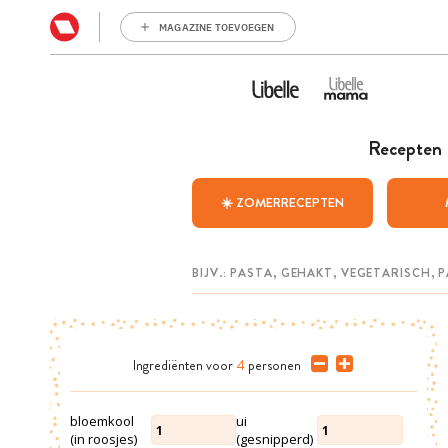
MAGAZINE TOEVOEGEN
Recepten
☀️ ZOMERRECEPTEN
Ingrediënten
voor
4
personen
bloemkool
ui
1
1
(in roosjes)
(gesnipperd)