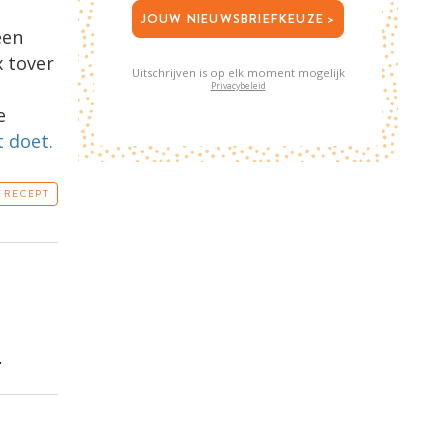
JOUW NIEUWSBRIEFKEUZE >
een
 tover
Uitschrijven is op elk moment mogelijk
Privacybeleid
e
t doet.
T RECEPT
.