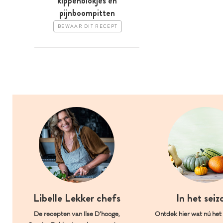
kippenblokjes en
pijnboompitten
BEWAAR DIT RECEPT
Libelle Lekker chefs
In het seiz
De recepten van Ilse D’hooge,
Ontdek hier wat nú het l