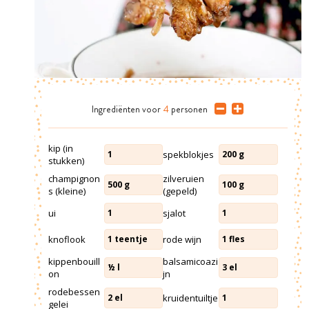
Ingrediënten
voor
4
personen
kip (in
spekblokjes
1
200
g
stukken)
champignon
zilveruien
500
g
100
g
s (kleine)
(gepeld)
ui
sjalot
1
1
knoflook
rode wijn
1
teentje
1
fles
kippenbouill
balsamicoazi
½
l
3
el
on
jn
rodebessen
kruidentuiltje
2
el
1
gelei