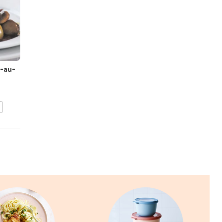
q-au-
Paddenstoelengratin
BEWAAR DIT RECEPT