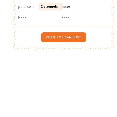
peterselie
boter
2
stengels
peper
zout
VOEG TOE AAN LIJST