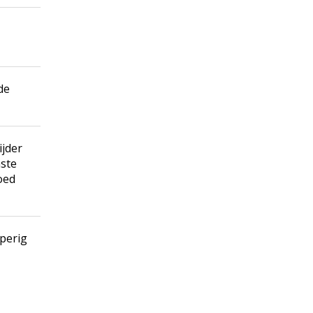
de
ijder
nste
oed
perig