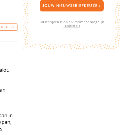
JOUW NIEUWSBRIEFKEUZE >
Uitschrijven is op elk moment mogelijk
Privacybeleid
T RECEPT
alot,
van
aan in
okpan,
ls
.