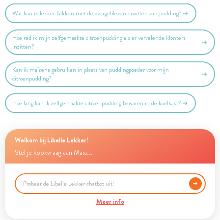
Wat kan ik lekker bakken met de overgebleven eiwitten van pudding?
Hoe red ik mijn zelfgemaakte citroenpudding als er vervelende klonters
inzitten?
Kan ik maïzena gebruiken in plaats van puddingpoeder voor mijn
citroenpudding?
Hoe lang kan ik zelfgemaakte citroenpudding bewaren in de koelkast?
Welkom bij Libelle Lekker!
Stel je kookvraag aan Maia...
Meer info