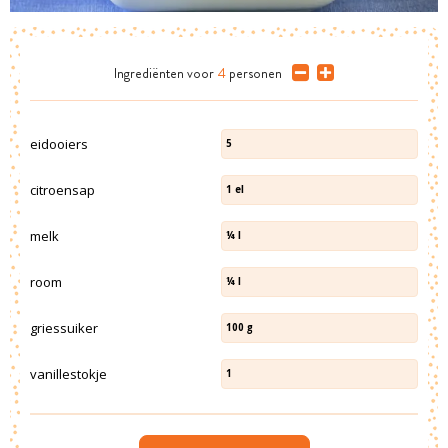
Ingrediënten
voor
4
personen
eidooiers
5
citroensap
1
el
melk
¼
l
room
¼
l
griessuiker
100
g
vanillestokje
1