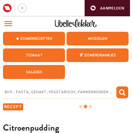
AANMELDEN
BEZOEK ONZE ANDERE WEBSITES
☀️ ZOMERRECEPTEN
MOSSELEN
RECEPTEN
TOMAAT
🍹 ZOMERDRANKJES
WEEKMENU
SALADES
CHAT MET MAIA
INSPIRATIE
MIJN BEWAARDE RECEPTEN
RECEPT
Citroenpudding