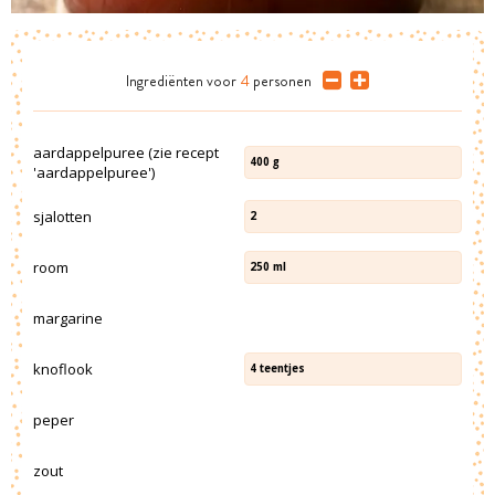
Ingrediënten
voor
4
personen
aardappelpuree (zie recept
400
g
'aardappelpuree')
sjalotten
2
room
250
ml
margarine
knoflook
4
teentjes
peper
zout