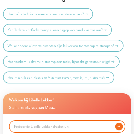
Hoe pof ik look in de oven voor een zachtere smaak?
Kan ik deze knoflookstoemp al een dag op voorhand klaarmaken?
Welke andere winterse groenten zijn lekker om tot stoemp te stampen?
Hoe voorkom ik dat mijn stoemp een taaie, lijmachtige textuur krijgt?
Hoe maak ik een klassieke Vlaamse stoverij voor bij mijn stoemp?
Welkom bij Libelle Lekker!
Stel je kookvraag aan Maia...