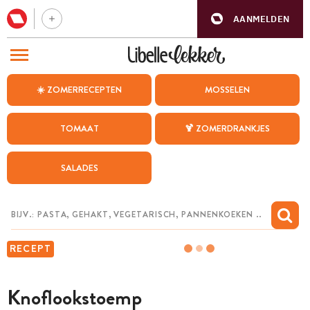
AANMELDEN
BEZOEK ONZE ANDERE WEBSITES
☀️ ZOMERRECEPTEN
MOSSELEN
RECEPTEN
TOMAAT
🍹 ZOMERDRANKJES
WEEKMENU
SALADES
CHAT MET MAIA
INSPIRATIE
MIJN BEWAARDE RECEPTEN
RECEPT
Knoflookstoemp