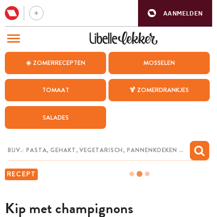
AANMELDEN
BEZOEK ONZE ANDERE WEBSITES
☀️ ZOMERRECEPTEN
MOSSELEN
RECEPTEN
TOMAAT
🍹 ZOMERDRANKJES
WEEKMENU
SALADES
CHAT MET MAIA
INSPIRATIE
MIJN BEWAARDE RECEPTEN
RECEPT
Kip met champignons