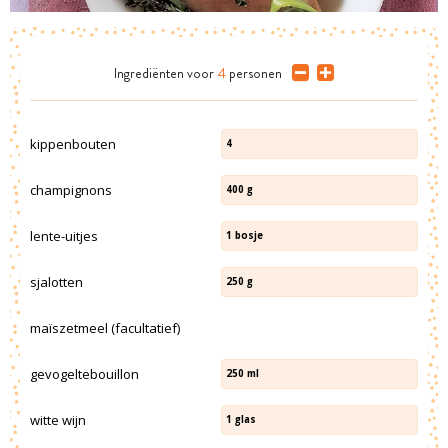
Ingrediënten
voor
4
personen
kippenbouten
4
champignons
400
g
lente-uitjes
1
bosje
sjalotten
250
g
maïszetmeel (facultatief)
gevogeltebouillon
250
ml
witte wijn
1
glas