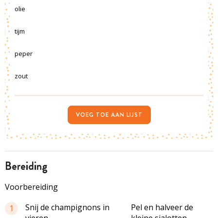
olie
tijm
peper
zout
VOEG TOE AAN LIJST
bereiding
Voorbereiding
Snij de champignons in
Pel en halveer de
1
vieren.
kleine sjalotten.