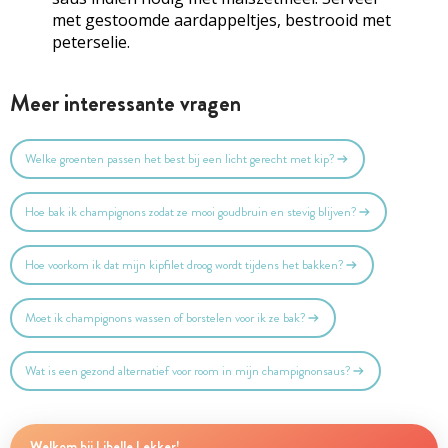
met gestoomde aardappeltjes, bestrooid met
peterselie.
Meer interessante vragen
Welke groenten passen het best bij een licht gerecht met kip?
Hoe bak ik champignons zodat ze mooi goudbruin en stevig blijven?
Hoe voorkom ik dat mijn kipfilet droog wordt tijdens het bakken?
Moet ik champignons wassen of borstelen voor ik ze bak?
Wat is een gezond alternatief voor room in mijn champignonsaus?
Welkom bij Libelle Lekker!