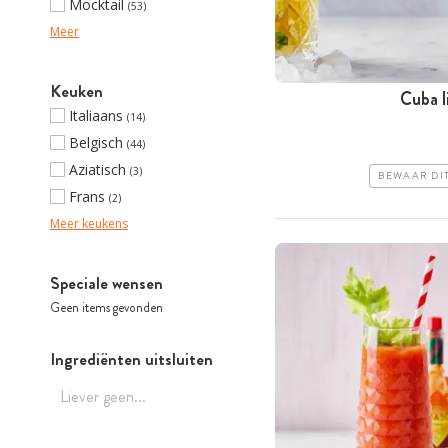
Mocktail
(53)
Meer
Keuken
Cuba l
Italiaans
(14)
Belgisch
(44)
Aziatisch
(3)
BEWAAR DI
Frans
(2)
Meer keukens
Speciale wensen
Geen items gevonden
Ingrediënten uitsluiten