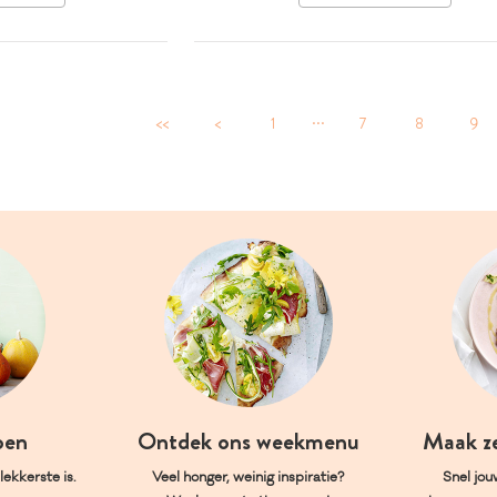
...
<<
<
1
7
8
9
oen
Ontdek ons weekmenu
Maak z
ekkerste is.
Veel honger, weinig inspiratie?
Snel jou