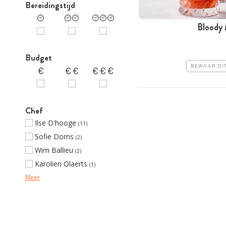
Bereidingstijd
Bloody
Budget
BEWAAR DI
Chef
Ilse D'hooge
(11)
Sofie Doms
(2)
Wim Ballieu
(2)
Karolien Olaerts
(1)
Meer