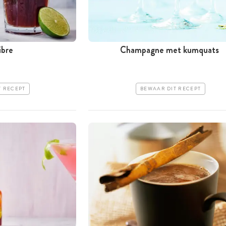
ibre
Champagne met kumquats
T RECEPT
BEWAAR DIT RECEPT