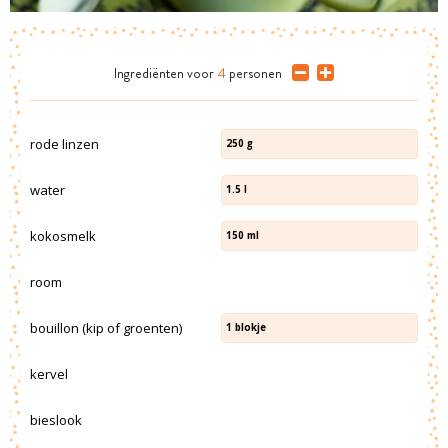
Ingrediënten
voor
4
personen
rode linzen
250
g
water
1.5
l
kokosmelk
150
ml
room
bouillon (kip of groenten)
1
blokje
kervel
bieslook