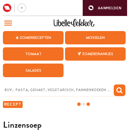
AANMELDEN
BEZOEK ONZE ANDERE WEBSITES
☀️ ZOMERRECEPTEN
MOSSELEN
RECEPTEN
TOMAAT
🍹 ZOMERDRANKJES
WEEKMENU
SALADES
CHAT MET MAIA
INSPIRATIE
MIJN BEWAARDE RECEPTEN
RECEPT
Linzensoep